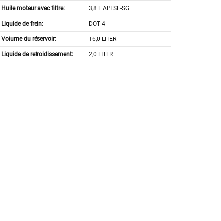
Huile moteur avec filtre:
3,8 L API SE-SG
Liquide de frein:
DOT 4
Volume du réservoir:
16,0 LITER
Liquide de refroidissement:
2,0 LITER