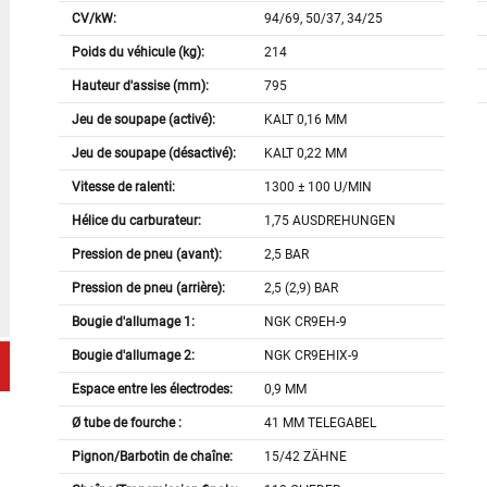
CV/kW:
94/69, 50/37, 34/25
Poids du véhicule (kg):
214
Hauteur d'assise (mm):
795
Jeu de soupape (activé):
KALT 0,16 MM
Jeu de soupape (désactivé):
KALT 0,22 MM
Vitesse de ralenti:
1300 ± 100 U/MIN
Hélice du carburateur:
1,75 AUSDREHUNGEN
Pression de pneu (avant):
2,5 BAR
Pression de pneu (arrière):
2,5 (2,9) BAR
Bougie d'allumage 1:
NGK CR9EH-9
Bougie d'allumage 2:
NGK CR9EHIX-9
Espace entre les électrodes:
0,9 MM
Ø tube de fourche :
41 MM TELEGABEL
Pignon/Barbotin de chaîne:
15/42 ZÄHNE