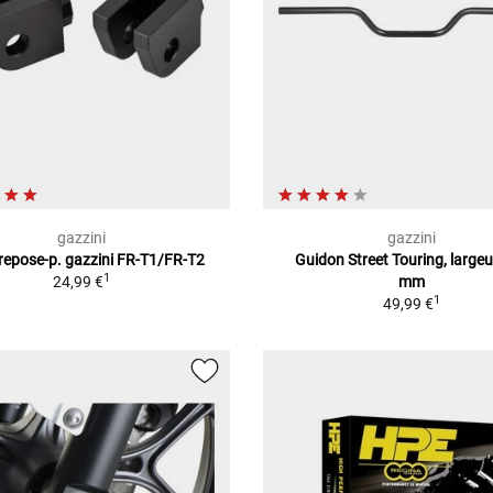
gazzini
gazzini
 repose-p. gazzini FR-T1/FR-T2
Guidon Street Touring, large
1
24,99 €
mm
1
49,99 €