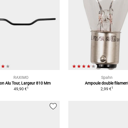
RAXIMO
Spahn
on Alu Tour, Largeur 810 Mm
Ampoule double filamen
1
1
49,90 €
2,99 €