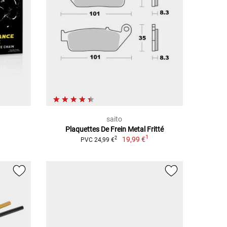
saito
Plaquettes De Frein Metal Fritté
1
19,99 €
2
PVC 24,99 €