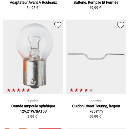
Adaptateur Avant Á Rouleaux
Batterie, Remplie Et Fermée
1
1
34,95 €
49,99 €
Spahn
gazzini
Grande ampoule sphérique
Guidon Street Touring, largeur
12V,21W/BA15S
785 mm
1
1
2,99 €
59,99 €