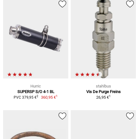
Hurric
stahlbus
SUPERSP S/O 4-1 BL
Vis De Purge Freins
1
1
2
360,95 €
26,95 €
PVC 379,95 €