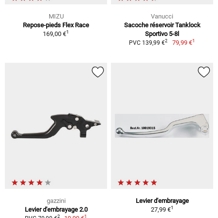
MIZU
Vanucci
Repose-pieds Flex Race
Sacoche réservoir Tanklock
1
169,00 €
Sportivo 5-8l
1
2
79,99 €
PVC 139,99 €
gazzini
Levier d'embrayage
1
Levier d'embrayage 2.0
27,99 €
1
2