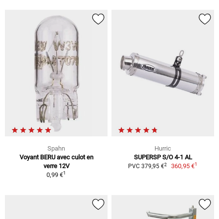
Spahn
Hurric
Voyant BERU avec culot en
SUPERSP S/O 4-1 AL
1
2
verre 12V
360,95 €
PVC 379,95 €
1
0,99 €