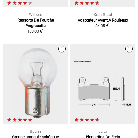
Wilbers
Kern-Stabi
Ressorts De Fourche
Adaptateur Avant Á Rouleaux
1
Progressifs
34,95 €
1
158,00 €
Spahn
saito
Grande ampoule sphérique
Plaquettes De Frein