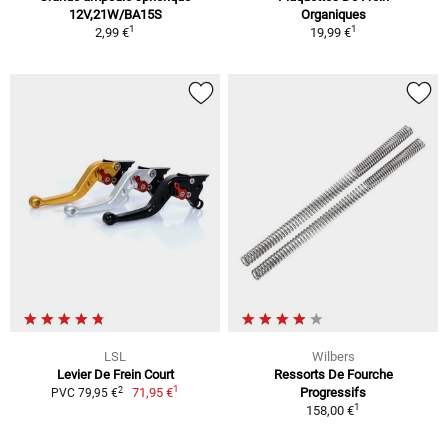
12V,21W/BA15S
Organiques
1
1
2,99 €
19,99 €
LSL
Wilbers
Levier De Frein Court
Ressorts De Fourche
1
2
71,95 €
Progressifs
PVC 79,95 €
1
158,00 €