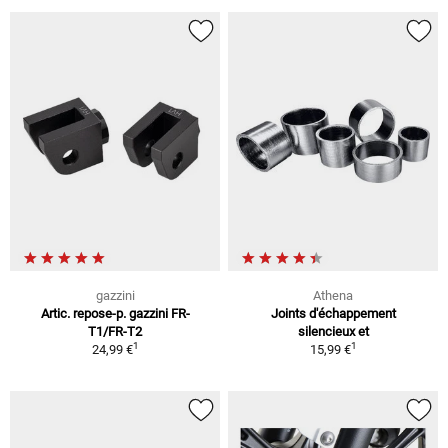
gazzini
Athena
Artic. repose-p. gazzini FR-
Joints d'échappement
T1/FR-T2
silencieux et
1
1
24,99 €
15,99 €