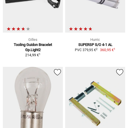
Gilles
Hurric
Tooling Guidon Bracelet
SUPERSP S/O 4-1 AL
1
2
Gp.Light2
360,95 €
PVC 379,95 €
1
214,99 €