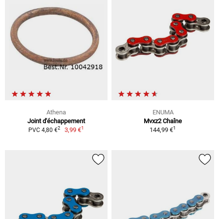
Athena
ENUMA
Joint d'échappement
Mvxz2 Chaîne
1
1
2
3,99 €
144,99 €
PVC 4,80 €