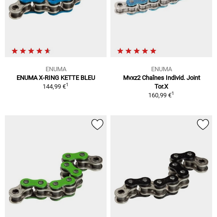
ENUMA
ENUMA
ENUMA X-RING KETTE BLEU
Mvxz2 Chaînes Individ. Joint
1
144,99 €
Tor.X
1
160,99 €