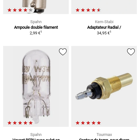
Spahn
Kern-Stabi
Ampoule double filament
Adaptateur Radial /
1
1
2,99 €
34,95 €
Spahn
Tourmax