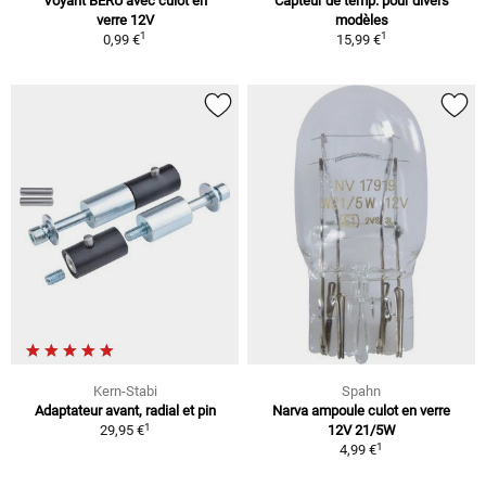
Voyant BERU avec culot en
Capteur de temp. pour divers
verre 12V
modèles
1
1
0,99 €
15,99 €
Kern-Stabi
Spahn
Adaptateur avant, radial et pin
Narva ampoule culot en verre
1
29,95 €
12V 21/5W
1
4,99 €