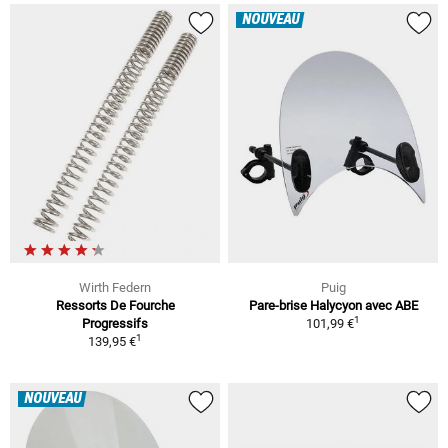
NOUVEAU
Wirth Federn
Puig
Ressorts De Fourche
Pare-brise Halycyon avec ABE
1
Progressifs
101,99 €
1
139,95 €
NOUVEAU