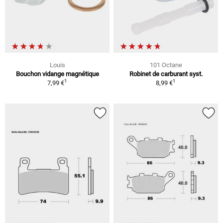
Louis
101 Octane
Bouchon vidange magnétique
Robinet de carburant syst.
1
1
7,99 €
8,99 €