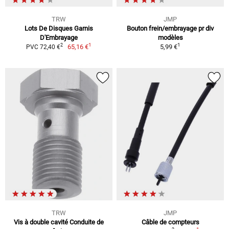
TRW
JMP
Lots De Disques Garnis
Bouton frein/embrayage pr div
D'Embrayage
modèles
1
1
2
65,16 €
5,99 €
PVC 72,40 €
TRW
JMP
Vis à double cavité Conduite de
Câble de compteurs