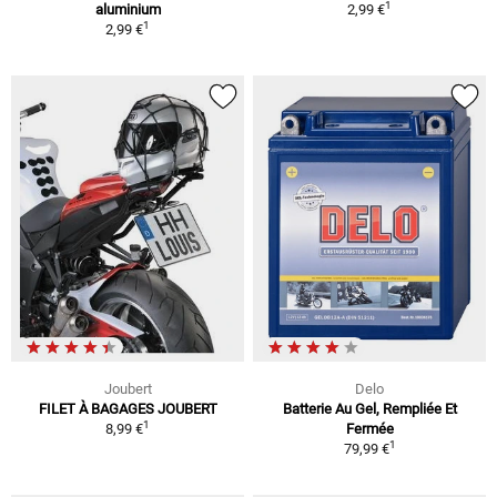
1
aluminium
2,99 €
1
2,99 €
Joubert
Delo
FILET À BAGAGES JOUBERT
Batterie Au Gel, Rempliée Et
1
8,99 €
Fermée
1
79,99 €