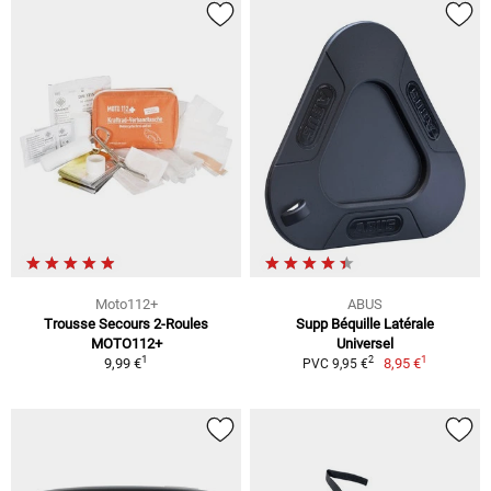
Moto112+
ABUS
Trousse Secours 2-Roules
Supp Béquille Latérale
MOTO112+
Universel
1
1
2
9,99 €
8,95 €
PVC 9,95 €