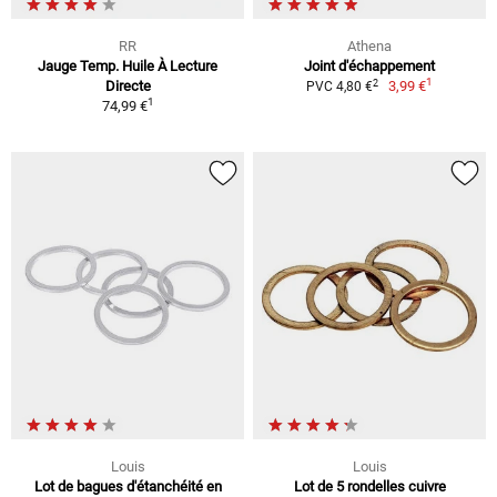
RR
Athena
Jauge Temp. Huile À Lecture
Joint d'échappement
1
2
Directe
3,99 €
PVC 4,80 €
1
74,99 €
Louis
Louis
Lot de bagues d'étanchéité en
Lot de 5 rondelles cuivre