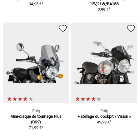
1
34,95 €
12V,21W/BA15S
1
2,99 €
Puig
Puig
Mini-disque de tournage Plus
Habillage du cockpit « Vision »
1
(CS9)
49,99 €
1
71,99 €