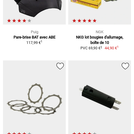
Puig
NGK
Pare-brise BAT avec ABE
NKG lot bougies d'allumage,
1
117,99 €
boîte de 10
1
2
44,90 €
PVC 69,90 €