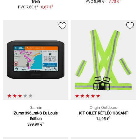
1
2
frein
7,73 €
PVC 8,99 €
1
2
6,67 €
PVC 7,60 €
Garmin
Origin-Outdoors
Zumo 396Lmt-S Eu Louis
KIT GILET RÉFLÉCHISSANT
1
Edition
14,95 €
1
399,99 €