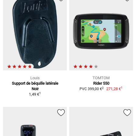
Louis
TOMTOM
Support de béquille latérale
Rider 550
1
2
Noir
271,28 €
PVC 399,00 €
1
1,49 €