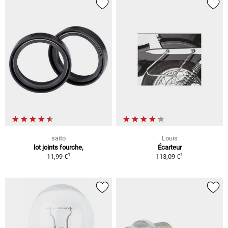
saito
Louis
lot joints fourche,
Écarteur
1
1
11,99 €
113,09 €