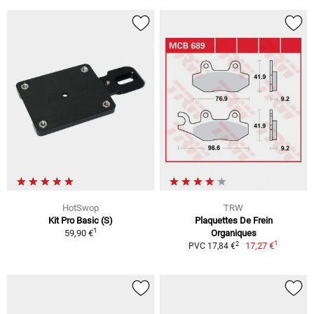
HotSwop
TRW
Kit Pro Basic (S)
Plaquettes De Frein
1
59,90 €
Organiques
1
2
17,27 €
PVC 17,84 €