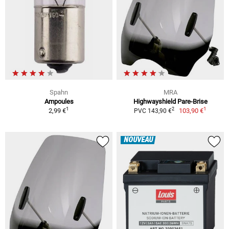
Spahn
MRA
Ampoules
Highwayshield Pare-Brise
1
1
2
2,99 €
103,90 €
PVC 143,90 €
NOUVEAU