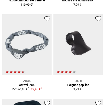
4.000 Chargeur De Batterie
Housse Présignalisation
1
1
119,99 €
7,99 €
ABUS
Louis
Antivol 8900
Poignée papillon
1
1
2
29,95 €
9,99 €
PVC 60,95 €