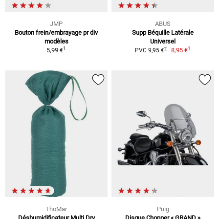
JMP
ABUS
Bouton frein/embrayage pr div
Supp Béquille Latérale
modèles
Universel
1
1
2
5,99 €
8,95 €
PVC 9,95 €
ThoMar
Puig
Déshumidificateur Multi Dry
Disque Chopper « GRAND »