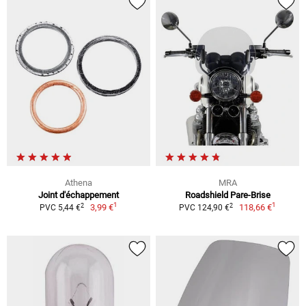
Athena
MRA
Joint d'échappement
Roadshield Pare-Brise
1
1
2
2
3,99 €
118,66 €
PVC 5,44 €
PVC 124,90 €