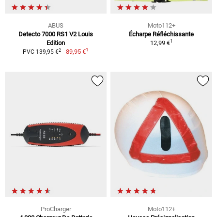
ABUS
Moto112+
Detecto 7000 RS1 V2 Louis
Écharpe Réfléchissante
1
Edition
12,99 €
1
2
89,95 €
PVC 139,95 €
ProCharger
Moto112+