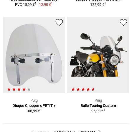
1
1
2
12,90 €
122,99 €
PVC 15,99 €
Puig
Puig
Disque Chopper « PETIT »
Bulle Touring Custom
1
1
108,99 €
96,99 €