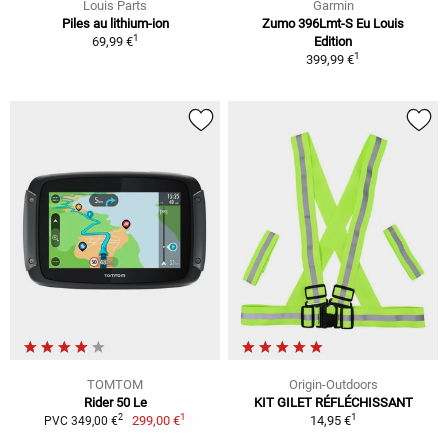
Louis Parts
Garmin
Piles au lithium-ion
Zumo 396Lmt-S Eu Louis
1
69,99 €
Edition
1
399,99 €
TOMTOM
Origin-Outdoors
Rider 50 Le
KIT GILET RÉFLÉCHISSANT
1
1
2
299,00 €
14,95 €
PVC 349,00 €