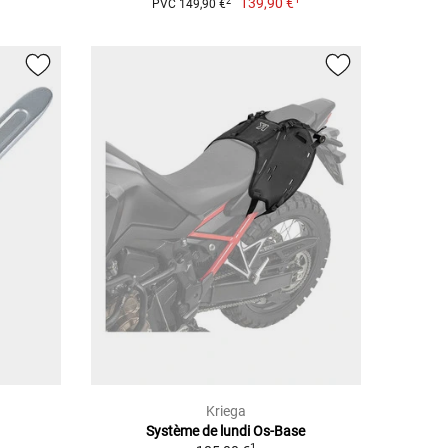
139,90 €
2
PVC 149,90 €
Kriega
Système de lundi Os-Base
1