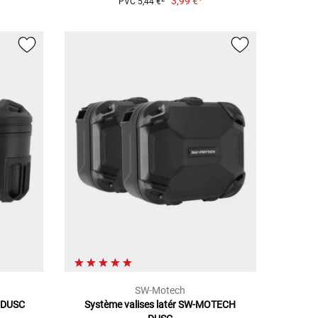
3,99 €
PVC 5,44 €
SW-Motech
 DUSC
Système valises latér SW-MOTECH