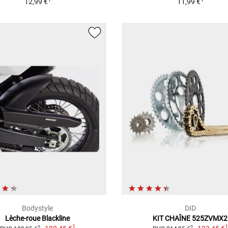
12,99 €
11,99 €
Bodystyle
DID
Lèche-roue Blackline
KIT CHAÎNE 525ZVMX2
1
2
2