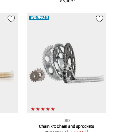
185,00 €
NOUVEAU
DID
Chain kit: Chain and sprockets
1
1
2