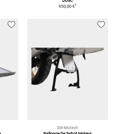
DUSC
1
950,00 €
SW-Motech
m
Rallonge De Sabot Moteur