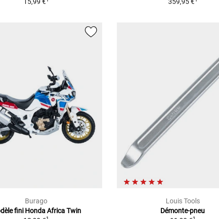
15,99 €
359,95 €
Burago
Louis Tools
dèle fini Honda Africa Twin
Démonte-pneu
1
1