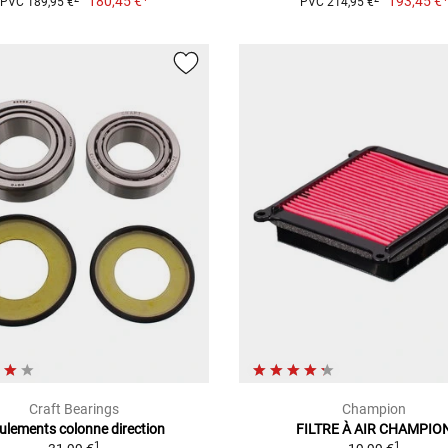
180,45 €
193,45 €
PVC 189,95 €
PVC 214,95 €
Craft Bearings
Champion
ulements colonne direction
FILTRE À AIR CHAMPIO
1
1