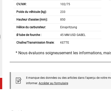
CV/kW:
102/75
Poids du véhicule (kg):
233
Hauteur d'assise (mm):
850
Hélice du carburateur:
Einspritzung
Ø tube de fourche :
45 MM USD GABEL
Chaîne/Transmission finale:
KETTE
* Nous évaluons soigneusement les informations, mais
Il manque des données ou des articles dans l'aperçu de votre m
informer.
Accéder au formulaire