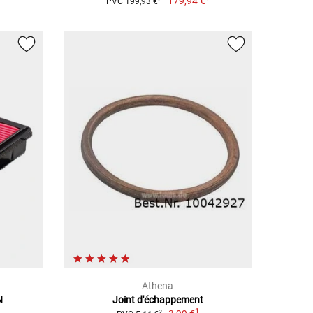
179,94 €
PVC 199,93 €
Athena
N
Joint d'échappement
1
2