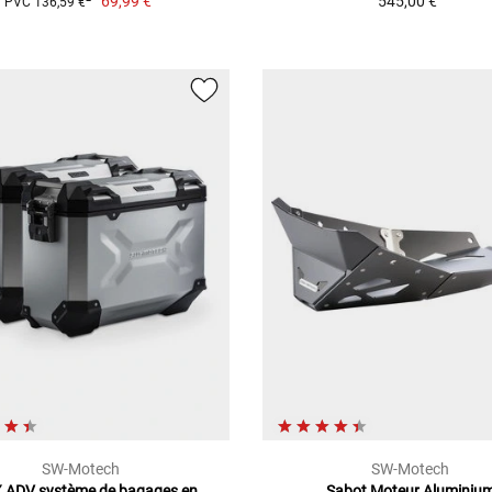
69,99 €
545,00 €
PVC 136,59 €
SW-Motech
SW-Motech
 ADV système de bagages en
Sabot Moteur Aluminiu