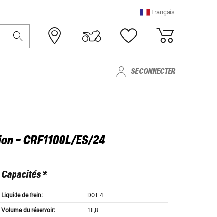
Français
SE CONNECTER
sion - CRF1100L/ES/24
Capacités *
Liquide de frein:
DOT 4
Volume du réservoir:
18,8