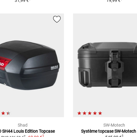
31,99 €
19,99 €
Shad
SW-Motech
 SH44 Louis Edition Topcase
Système topcase SW-Motech
1
1
2