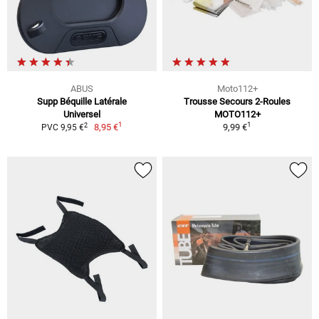
ABUS
Moto112+
Supp Béquille Latérale
Trousse Secours 2-Roules
Universel
MOTO112+
1
1
2
8,95 €
9,99 €
PVC 9,95 €