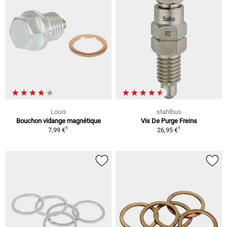
Louis
stahlbus
Bouchon vidange magnétique
Vis De Purge Freins
1
1
7,99 €
26,95 €