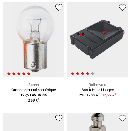
Spahn
Rothewald
Grande ampoule sphérique
Bac À Huile Usagée
1
2
12V,21W/BA15S
14,99 €
PVC 19,99 €
1
2,99 €