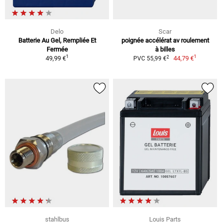
Delo
Scar
Batterie Au Gel, Rempliée Et
poignée accélérat av roulement
Fermée
à billes
1
1
2
49,99 €
44,79 €
PVC 55,99 €
stahlbus
Louis Parts