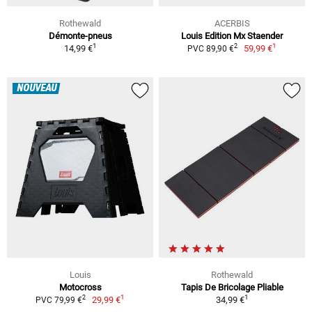
Rothewald
ACERBIS
Démonte-pneus
Louis Edition Mx Staender
1
1
2
14,99 €
59,99 €
PVC 89,90 €
NOUVEAU
Louis
Rothewald
Motocross
Tapis De Bricolage Pliable
1
1
2
29,99 €
34,99 €
PVC 79,99 €