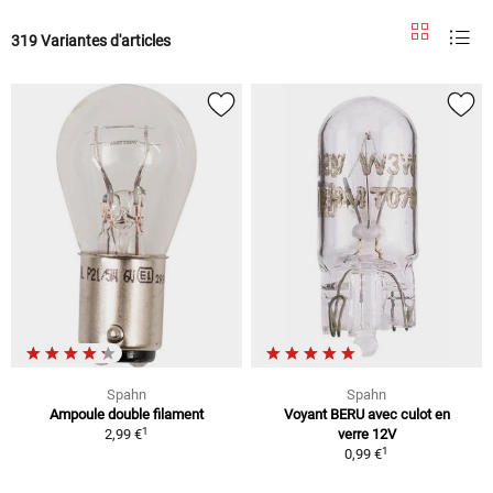
319 Variantes d'articles
Spahn
Spahn
Ampoule double filament
Voyant BERU avec culot en
1
2,99 €
verre 12V
1
0,99 €