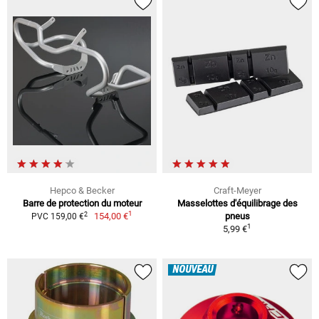
Hepco & Becker
Craft-Meyer
Barre de protection du moteur
Masselottes d'équilibrage des
1
2
154,00 €
pneus
PVC 159,00 €
1
5,99 €
NOUVEAU