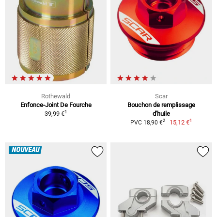
Rothewald
Scar
Enfonce-Joint De Fourche
Bouchon de remplissage
1
39,99 €
d'huile
1
2
15,12 €
PVC 18,90 €
NOUVEAU