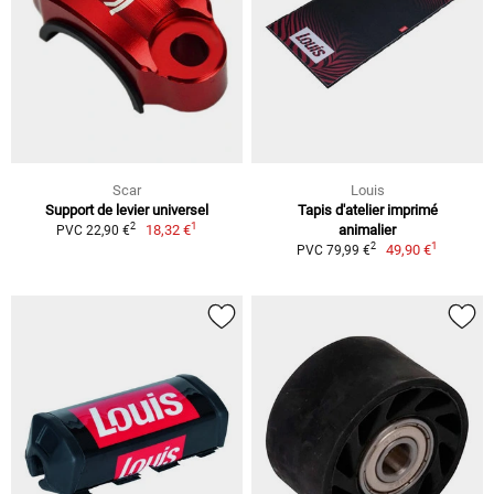
Scar
Louis
Support de levier universel
Tapis d'atelier imprimé
1
2
18,32 €
animalier
PVC 22,90 €
1
2
49,90 €
PVC 79,99 €