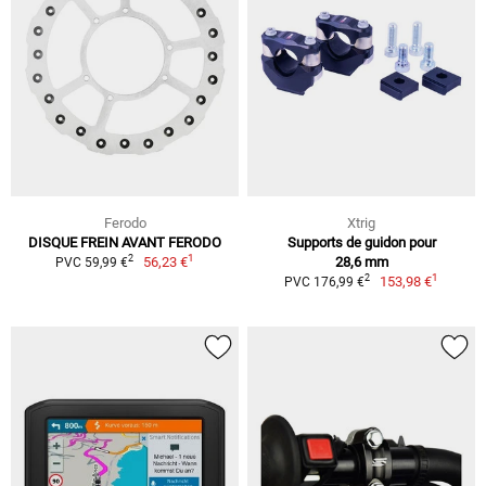
Ferodo
Xtrig
DISQUE FREIN AVANT FERODO
Supports de guidon pour
1
2
56,23 €
28,6 mm
PVC 59,99 €
1
2
153,98 €
PVC 176,99 €