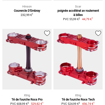
Hinson
Scar
Couvercle D'Embray
poignée accélérat av roulement
1
232,99 €
à billes
1
2
44,79 €
PVC 55,99 €
Xtrig
Xtrig
Té de fourche Rocs Pro
Té de fourche Rocs Tech
1
1
2
2
529,82 €
456,74 €
PVC 608,99 €
PVC 524,99 €