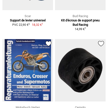
Scar
Bud Racing
Support de levier universel
Kit d'écrous de support pneu
1
2
18,32 €
Bud Racing
PVC 22,90 €
1
14,99 €
Motorbuch Verlag
Cemoto