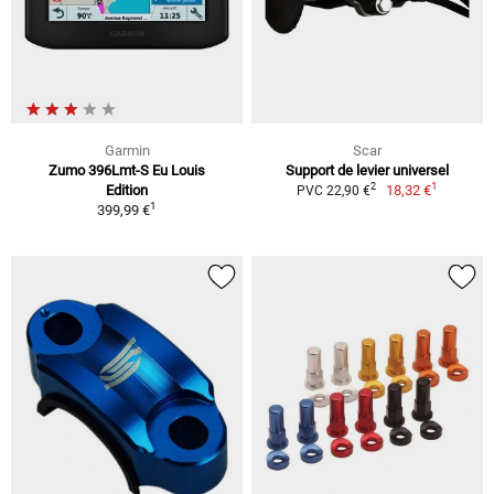
Garmin
Scar
Zumo 396Lmt-S Eu Louis
Support de levier universel
1
2
Edition
18,32 €
PVC 22,90 €
1
399,99 €