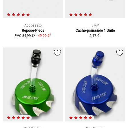
Accossato
JMP
Repose-Pieds
Cache-poussière 1 Unite
1
1
2
49,99 €
2,17 €
PVC 84,99 €