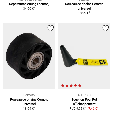
Reparaturanleitung Enduros,
Rouleau de chaîne Cemoto
1
34,90 €
universel
1
18,99 €
Cemoto
ACERBIS
Rouleau de chaîne Cemoto
Bouchon Pour Pot
universel
D'Échappement
1
1
2
18,99 €
7,46 €
PVC 9,95 €