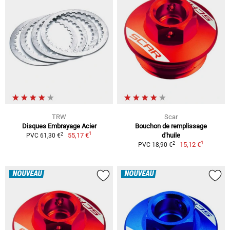
TRW
Scar
Disques Embrayage Acier
Bouchon de remplissage
1
2
55,17 €
d'huile
PVC 61,30 €
1
2
15,12 €
PVC 18,90 €
NOUVEAU
NOUVEAU