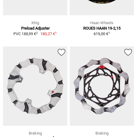
Xtrig
Haan Wheels
Preload Adjuster
ROUES HAAN 19-2,15
1
1
2
180,27 €
619,00 €
PVC 188,99 €
Braking
Braking