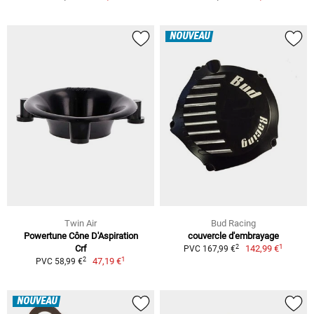
NOUVEAU
Twin Air
Bud Racing
Powertune Cône D'Aspiration
couvercle d'embrayage
1
2
Crf
142,99 €
PVC 167,99 €
1
2
47,19 €
PVC 58,99 €
NOUVEAU