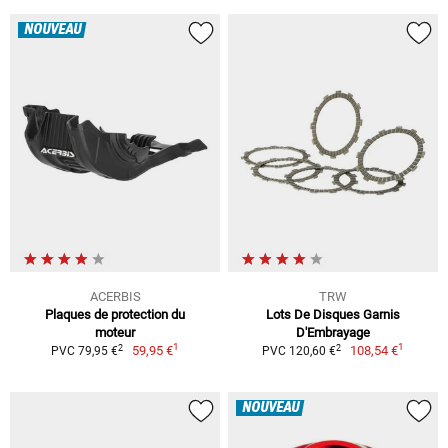
NOUVEAU
ACERBIS
TRW
Plaques de protection du
Lots De Disques Garnis
moteur
D'Embrayage
1
1
2
2
59,95 €
108,54 €
PVC 79,95 €
PVC 120,60 €
NOUVEAU