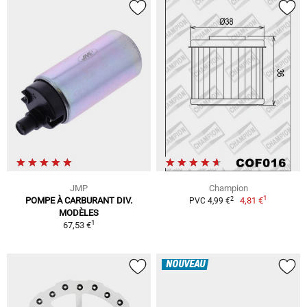
JMP
Champion
1
2
POMPE À CARBURANT DIV.
4,81 €
PVC 4,99 €
MODÈLES
1
67,53 €
NOUVEAU