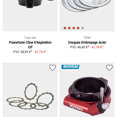
Twin Air
TRW
Powertune Cône D'Aspiration
Disques Embrayage Acier
1
2
Crf
41,76 €
PVC 46,40 €
1
2
47,19 €
PVC 58,99 €
NOUVEAU