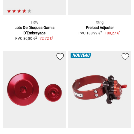
TRW
Xtrig
Lots De Disques Garnis
Preload Adjuster
1
2
D'Embrayage
180,27 €
PVC 188,99 €
1
2
72,72 €
PVC 80,80 €
NOUVEAU