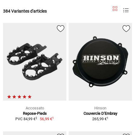
384 Variantes d'articles
Accossato
Hinson
Repose-Pieds
Couvercle D'Embray
1
1
2
56,99 €
265,99 €
PVC 84,99 €