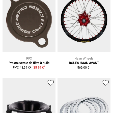
RFX
Haan Wheels
Pro couvercle de filtre à huile
ROUES HAAN AVANT
1
1
2
35,19 €
569,00 €
PVC 43,99 €