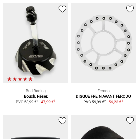
Bud Racing
Ferodo
Bouch. Réser.
DISQUE FREIN AVANT FERODO
1
1
2
2
47,99 €
56,23 €
PVC 58,99 €
PVC 59,99 €