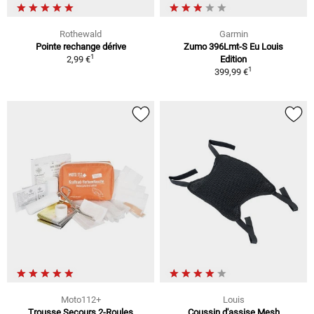
Rothewald
Garmin
Pointe rechange dérive
Zumo 396Lmt-S Eu Louis
1
2,99 €
Edition
1
399,99 €
Moto112+
Louis
Trousse Secours 2-Roules
Coussin d'assise Mesh