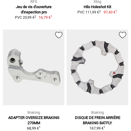
RFX
Xtrig
Jeu de vis d'ouverture
Hilo Holeshot Kit
1
2
d'inspection pro
97,43 €
PVC 111,99 €
1
2
16,79 €
PVC 20,99 €
Braking
Braking
ADAPTER OVERSIZE BRAKING
DISQUE DE FREIN ARRIÈRE
270MM
BRAKING BATFLY
1
1
68,99 €
167,99 €