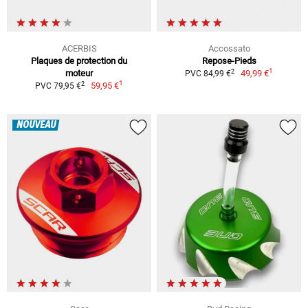
ACERBIS
Accossato
Plaques de protection du
Repose-Pieds
1
2
moteur
49,99 €
PVC 84,99 €
1
2
59,95 €
PVC 79,95 €
NOUVEAU