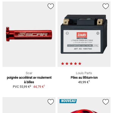
Scar
Louis Parts
poignée accélérat av roulement
Piles au lithium-ion
1
à billes
49,99 €
1
2
44,79 €
PVC 55,99 €
NOUVEAU