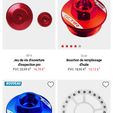
RFX
Scar
Jeu de vis d'ouverture
Bouchon de remplissage
d'inspection pro
d'huile
1
1
2
2
16,79 €
15,12 €
PVC 20,99 €
PVC 18,90 €
NOUVEAU