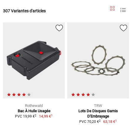
307 Variantes d'articles
Rothewald
TRW
Bac À Huile Usagée
Lots De Disques Garnis
1
2
14,99 €
D'Embrayage
PVC 19,99 €
1
2
63,18 €
PVC 70,20 €