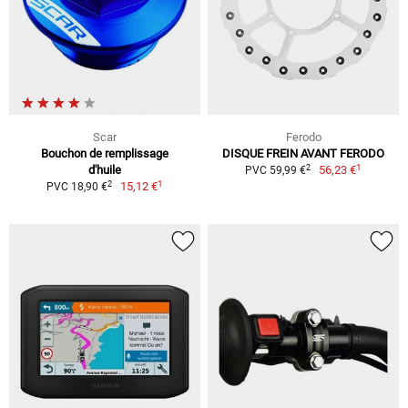
Scar
Ferodo
Bouchon de remplissage
DISQUE FREIN AVANT FERODO
1
2
d'huile
56,23 €
PVC 59,99 €
1
2
15,12 €
PVC 18,90 €