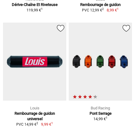
Dérive-Chaîne Et Riveteuse
Rembourrage de guidon
1
1
2
119,99 €
8,99 €
PVC 12,99 €
Louis
Bud Racing
Rembourrage de guidon
Pont Serrage
1
universel
14,99 €
1
2
9,99 €
PVC 14,99 €