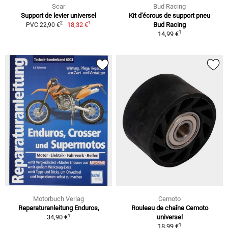
Scar
Bud Racing
Support de levier universel
Kit d'écrous de support pneu
1
2
18,32 €
Bud Racing
PVC 22,90 €
1
14,99 €
Motorbuch Verlag
Cemoto
Reparaturanleitung Enduros,
Rouleau de chaîne Cemoto
1
34,90 €
universel
1
18,99 €