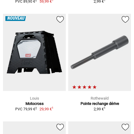
1
1
2
59,99 €
2,99 €
PVC 89,90 €
NOUVEAU
Louis
Rothewald
Motocross
Pointe rechange dérive
1
1
2
29,99 €
2,99 €
PVC 79,99 €