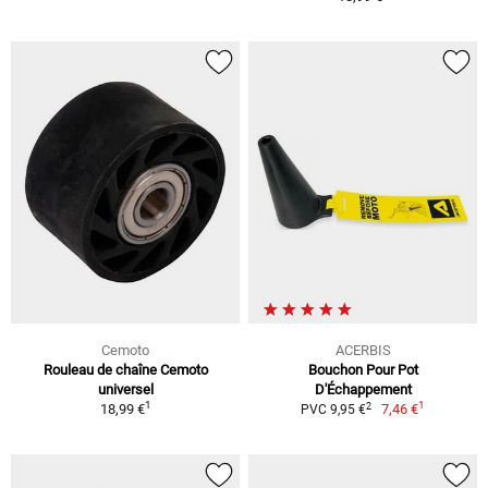
Cemoto
ACERBIS
Rouleau de chaîne Cemoto
Bouchon Pour Pot
universel
D'Échappement
1
1
2
18,99 €
7,46 €
PVC 9,95 €