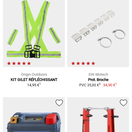
Origin-Outdoors
SW-Motech
KIT GILET RÉFLÉCHISSANT
Prot. Broche
1
1
2
14,95 €
34,90 €
PVC 35,00 €