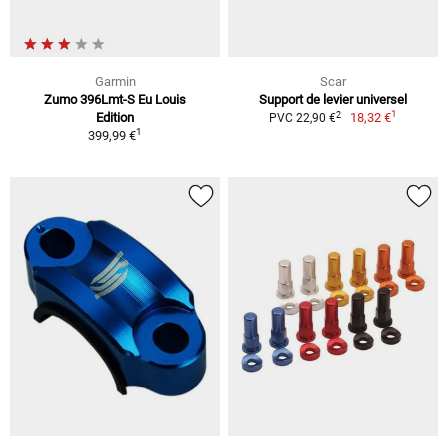
Garmin
Scar
Zumo 396Lmt-S Eu Louis
Support de levier universel
1
2
Edition
18,32 €
PVC 22,90 €
1
399,99 €