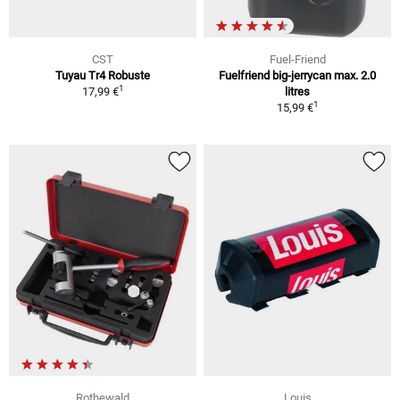
CST
Fuel-Friend
Tuyau Tr4 Robuste
Fuelfriend big-jerrycan max. 2.0
1
17,99 €
litres
1
15,99 €
Rothewald
Louis