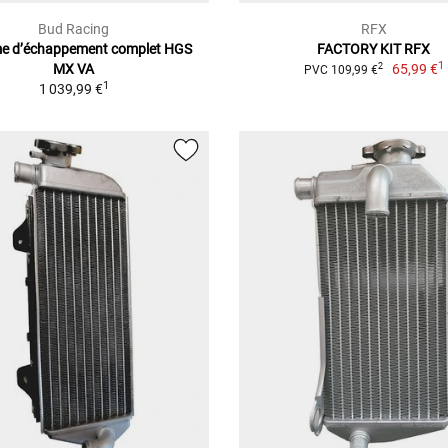
Bud Racing
RFX
e d’échappement complet HGS
FACTORY KIT RFX
1
MX VA
65,99 €
2
PVC 109,99 €
1
1 039,99 €