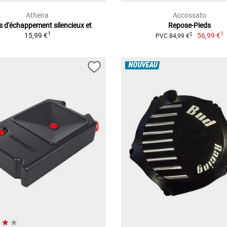
Athena
Accossato
s d'échappement silencieux et
Repose-Pieds
1
1
15,99 €
56,99 €
2
PVC 84,99 €
NOUVEAU