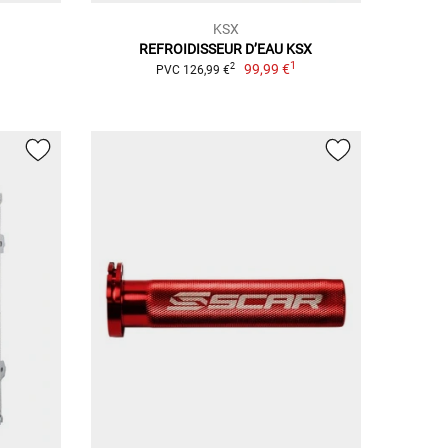
KSX
REFROIDISSEUR D’EAU KSX
1
99,99 €
2
PVC 126,99 €