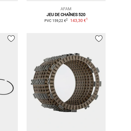
AFAM
JEU DE CHAÎNES 520
1
1
143,30 €
2
PVC 159,22 €