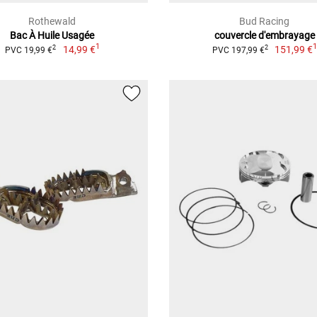
Rothewald
Bud Racing
Bac À Huile Usagée
couvercle d'embrayage
1
14,99 €
151,99 €
2
2
PVC 19,99 €
PVC 197,99 €