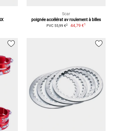
Scar
SX
poignée accélérat av roulement à billes
1
44,79 €
2
PVC 55,99 €