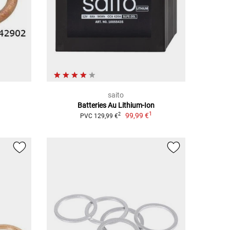
saito
Batteries Au Lithium-Ion
1
99,99 €
2
PVC 129,99 €