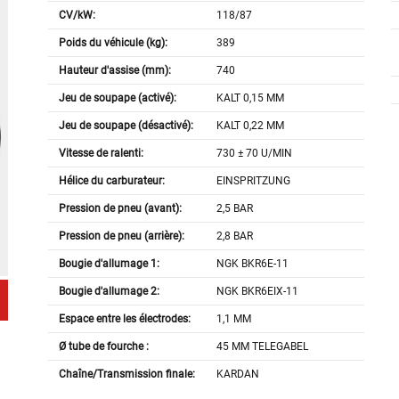
CV/kW:
118/87
Poids du véhicule (kg):
389
Hauteur d'assise (mm):
740
Jeu de soupape (activé):
KALT 0,15 MM
Jeu de soupape (désactivé):
KALT 0,22 MM
Vitesse de ralenti:
730 ± 70 U/MIN
Hélice du carburateur:
EINSPRITZUNG
Pression de pneu (avant):
2,5 BAR
Pression de pneu (arrière):
2,8 BAR
Bougie d'allumage 1:
NGK BKR6E-11
Bougie d'allumage 2:
NGK BKR6EIX-11
Espace entre les électrodes:
1,1 MM
Ø tube de fourche :
45 MM TELEGABEL
Chaîne/Transmission finale:
KARDAN