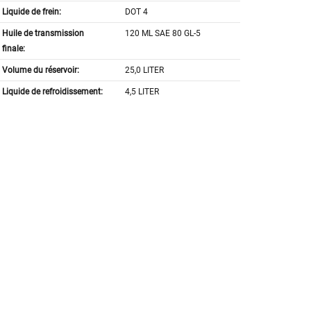
Liquide de frein:
DOT 4
Huile de transmission
120 ML SAE 80 GL-5
finale:
Volume du réservoir:
25,0 LITER
Liquide de refroidissement:
4,5 LITER