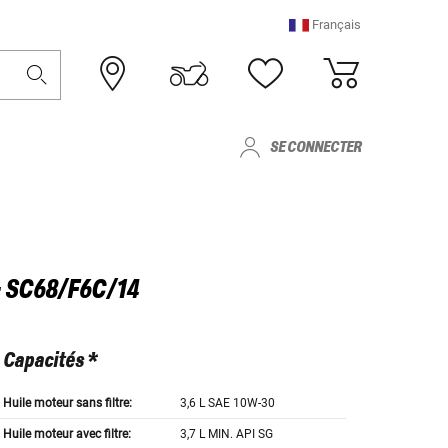
Français
SE CONNECTER
 SC68/F6C/14
Capacités *
Huile moteur sans filtre:
3,6 L SAE 10W-30
Huile moteur avec filtre:
3,7 L MIN. API SG