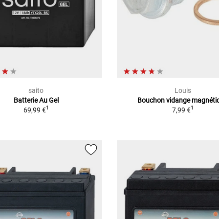
saito
Louis
Batterie Au Gel
Bouchon vidange magnéti
1
1
69,99 €
7,99 €