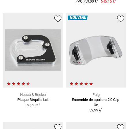
1
2
645,15 €
PVC 759,00 €
NOUVEAU
Hepco & Becker
Puig
Plaque Béquille Lat.
Ensemble de spoilers 2.0 Clip-
1
59,50 €
On
1
59,99 €