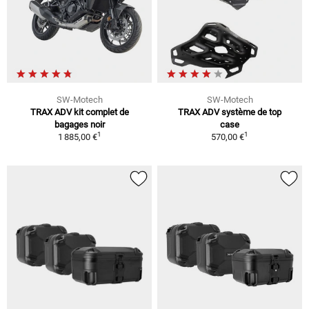
SW-Motech
SW-Motech
TRAX ADV kit complet de
TRAX ADV système de top
bagages noir
case
1
1
1 885,00 €
570,00 €