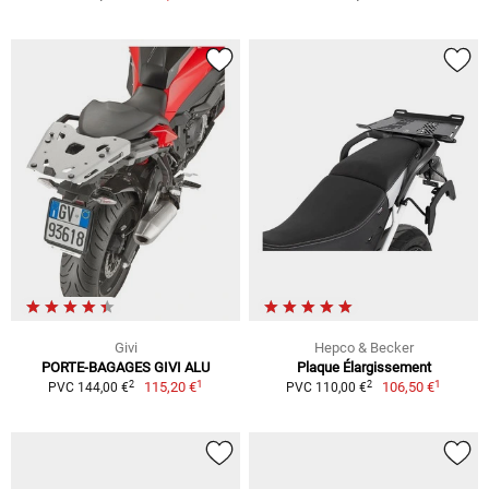
Givi
Hepco & Becker
PORTE-BAGAGES GIVI ALU
Plaque Élargissement
1
1
2
2
115,20 €
106,50 €
PVC 144,00 €
PVC 110,00 €