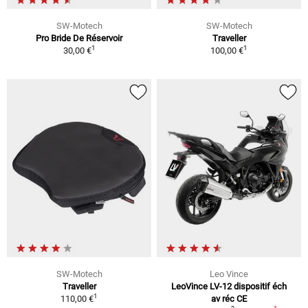
SW-Motech
SW-Motech
Pro Bride De Réservoir
Traveller
1
1
30,00 €
100,00 €
SW-Motech
Leo Vince
Traveller
LeoVince LV-12 dispositif éch
1
110,00 €
av réc CE