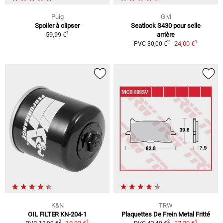
Puig
Givi
Spoiler à clipser
Seatlock S430 pour selle
1
59,99 €
arrière
1
2
24,00 €
PVC 30,00 €
K&N
TRW
OIL FILTER KN-204-1
Plaquettes De Frein Metal Fritté
1
1
2
2