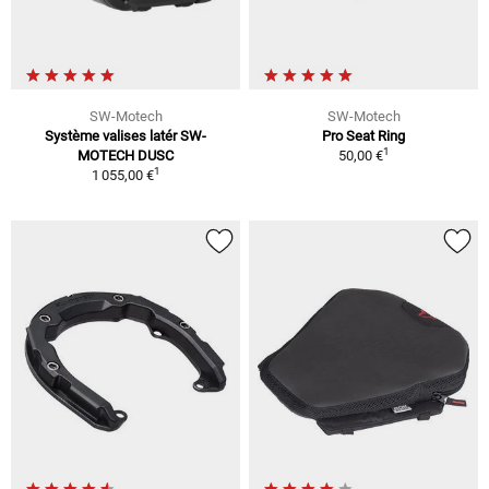
SW-Motech
SW-Motech
Système valises latér SW-
Pro Seat Ring
1
MOTECH DUSC
50,00 €
1
1 055,00 €