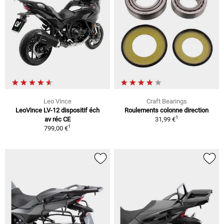
Leo Vince
Craft Bearings
LeoVince LV-12 dispositif éch
Roulements colonne direction
1
av réc CE
31,99 €
1
799,00 €