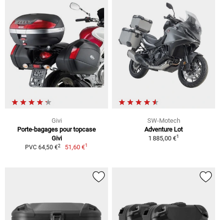
Givi
SW-Motech
Porte-bagages pour topcase
Adventure Lot
1
Givi
1 885,00 €
1
2
51,60 €
PVC 64,50 €