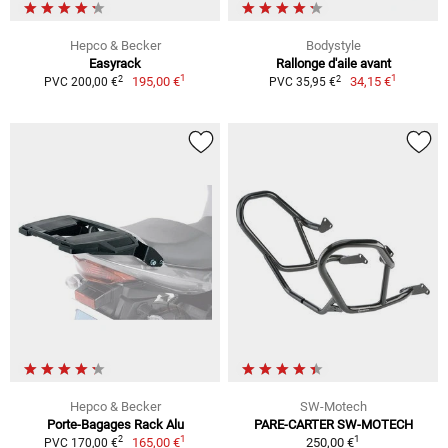
Hepco & Becker
Bodystyle
Easyrack
Rallonge d'aile avant
1
1
2
2
195,00 €
34,15 €
PVC 200,00 €
PVC 35,95 €
Hepco & Becker
SW-Motech
Porte-Bagages Rack Alu
PARE-CARTER SW-MOTECH
1
1
2
165,00 €
250,00 €
PVC 170,00 €