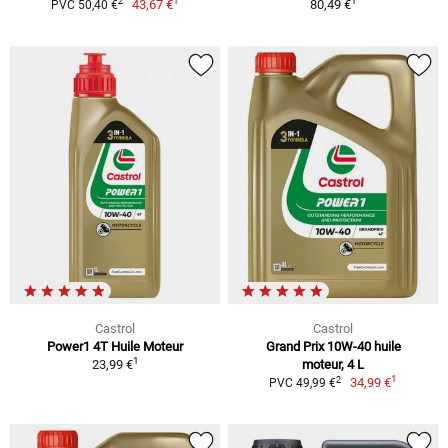
1
1
2
43,67 €
80,49 €
PVC 50,40 €
Castrol
Castrol
Power1 4T Huile Moteur
Grand Prix 10W-40 huile
1
23,99 €
moteur, 4 L
1
2
34,99 €
PVC 49,99 €