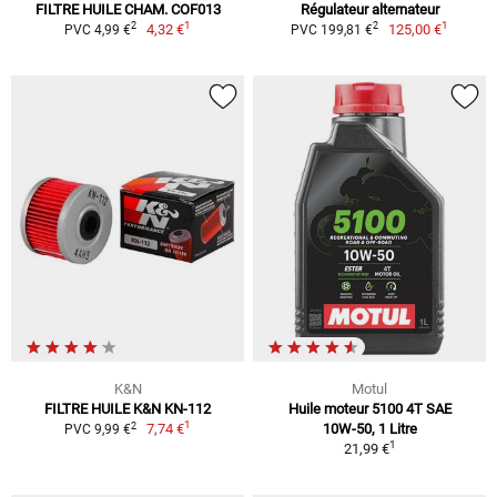
FILTRE HUILE CHAM. COF013
Régulateur alternateur
1
1
2
2
4,32 €
125,00 €
PVC 4,99 €
PVC 199,81 €
K&N
Motul
FILTRE HUILE K&N KN-112
Huile moteur 5100 4T SAE
1
2
7,74 €
10W-50, 1 Litre
PVC 9,99 €
1
21,99 €