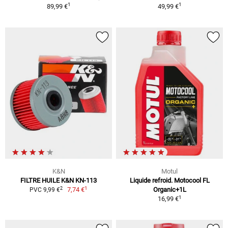
1
1
89,99 €
49,99 €
K&N
Motul
FILTRE HUILE K&N KN-113
Liquide refroid. Motocool FL
1
2
7,74 €
Organic+1L
PVC 9,99 €
1
16,99 €