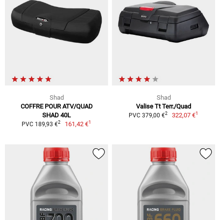
Shad
Shad
COFFRE POUR ATV/QUAD
Valise Tt Terr./Quad
1
2
SHAD 40L
322,07 €
PVC 379,00 €
1
2
161,42 €
PVC 189,93 €