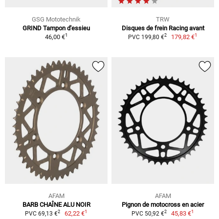
GSG Mototechnik
TRW
GRIND Tampon d'essieu
Disques de frein Racing avant
1
1
2
46,00 €
179,82 €
PVC 199,80 €
AFAM
AFAM
BARB CHAÎNE ALU NOIR
Pignon de motocross en acier
1
1
2
2
62,22 €
45,83 €
PVC 69,13 €
PVC 50,92 €