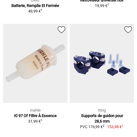
Delo
Rétroviseur universel noir
1
Batterie, Remplie Et Fermée
19,99 €
1
49,99 €
mahle
Xtrig
Kl 97 Of Filtre À Essence
Supports de guidon pour
1
31,99 €
28,6 mm
1
2
153,98 €
PVC 176,99 €