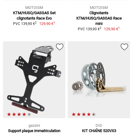
MOTOISM
MOTOISM
KTM/HUSQ/GASGAS Set
Clignotants
clignotants Race Evo
KTM/HUSQ/GASGAS Race
1
2
129,90 €
mini
PVC 139,90 €
1
2
129,90 €
PVC 139,90 €
gazzini
DID
Support plaque immatriculation
KIT CHAÎNE 520VX3