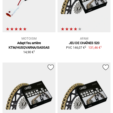
MOTOISM
AFAM
Adapt feu arrière
JEU DE CHAÎNES 520
1
2
KTM/HUSQVARNA/GASGAS
131,46 €
PVC 146,07 €
1
14,90 €