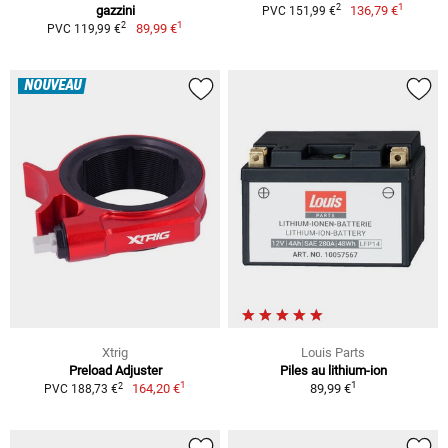
1
2
gazzini
136,79 €
PVC 151,99 €
1
2
89,99 €
PVC 119,99 €
NOUVEAU
Xtrig
Louis Parts
Preload Adjuster
Piles au lithium-ion
1
1
2
164,20 €
89,99 €
PVC 188,73 €