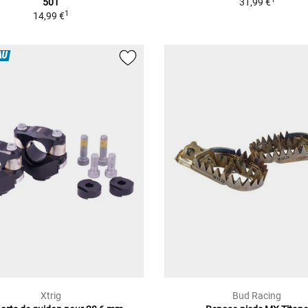
501
31,99 €
1
14,99 €
AU
Xtrig
Bud Racing