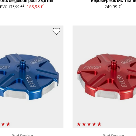
orts de guidon pour 28,6 mm
Repose-pieds MX Titan
1
1
153,98 €
249,99 €
2
PVC 176,99 €