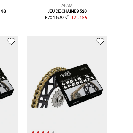
AFAM
ING
JEU DE CHAÎNES 520
1
131,46 €
2
PVC 146,07 €