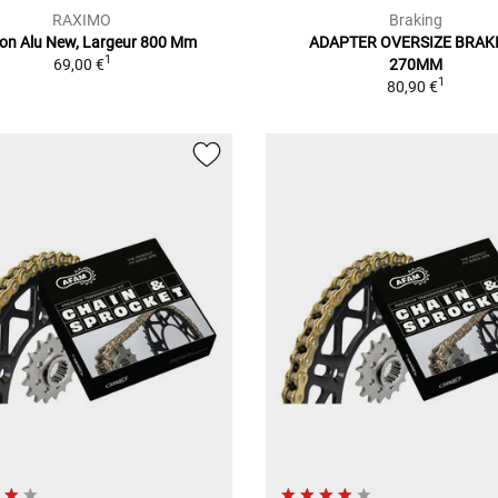
RAXIMO
Braking
on Alu New, Largeur 800 Mm
ADAPTER OVERSIZE BRAK
1
69,00 €
270MM
1
80,90 €