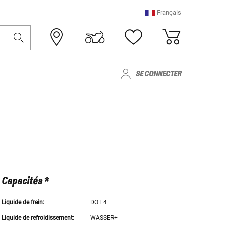
Français
SE CONNECTER
Capacités *
Liquide de frein:
DOT 4
Liquide de refroidissement:
WASSER+