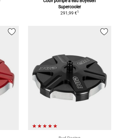
e
Couv pompe à eau Boyesen
Supercooler
1
291,99 €