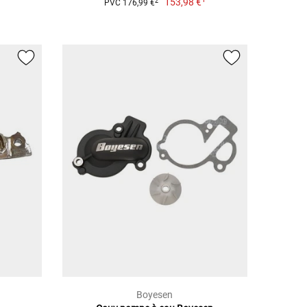
153,98 €
2
PVC 176,99 €
Boyesen