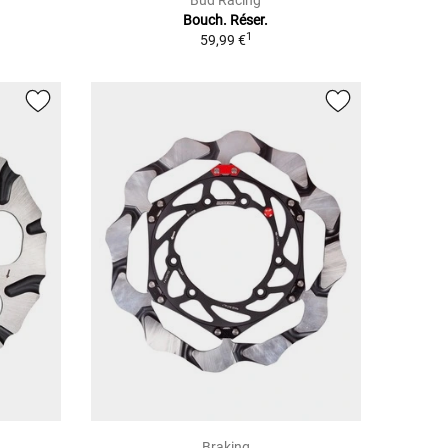
Bud Racing
Bouch. Réser.
1
59,99 €
Braking