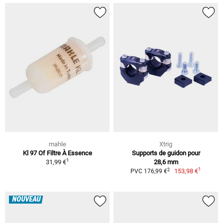
mahle
Xtrig
Kl 97 Of Filtre À Essence
Supports de guidon pour
1
31,99 €
28,6 mm
1
2
153,98 €
PVC 176,99 €
NOUVEAU