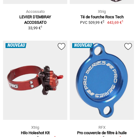
Accossato
Xtrig
LEVIER D'EMBRAY
Té de fourche Rocs Tech
1
2
ACCOSSATO
443,69 €
PVC 509,99 €
1
33,99 €
NOUVEAU
NOUVEAU
Xtrig
RFX
Hilo Holeshot Kit
Pro couvercle de filtre à huile