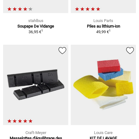
stahlbus
Louis Parts
Soupape De Vidange
Piles au lithium-ion
1
1
36,95 €
49,99 €
Craft-Meyer
Louis Care
Masselottes d'équilibrage des
KIT DE LAVAGE