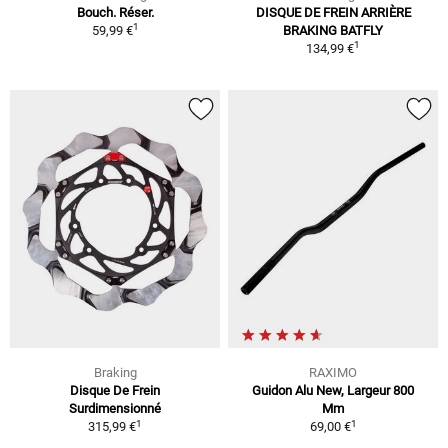
Bouch. Réser.
DISQUE DE FREIN ARRIÈRE
1
59,99 €
BRAKING BATFLY
1
134,99 €
Braking
RAXIMO
Disque De Frein
Guidon Alu New, Largeur 800
Surdimensionné
Mm
1
1
315,99 €
69,00 €