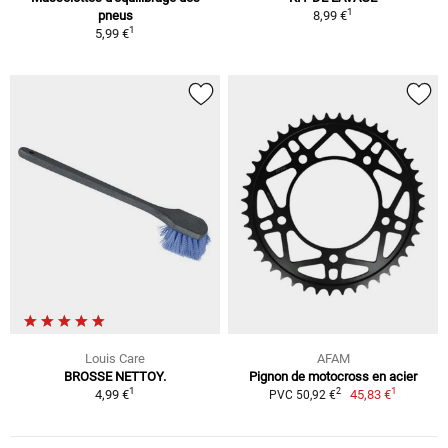
1
pneus
8,99 €
1
5,99 €
Louis Care
AFAM
BROSSE NETTOY.
Pignon de motocross en acier
1
1
2
4,99 €
45,83 €
PVC 50,92 €