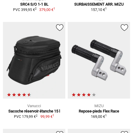
SRC4 S/O 1-1 BL
SURBAISSEMENT ARR. MIZU
1
1
2
379,00 €
157,10 €
PVC 399,95 €
Vanucci
MIZU
Sacoche réservoir étanche 15 l
Repose-pieds Flex Race
1
1
2
99,99 €
169,00 €
PVC 179,99 €