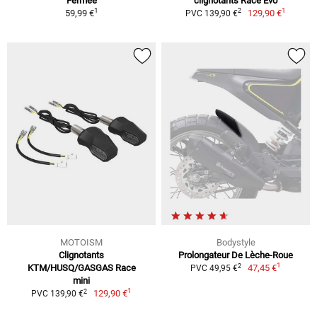
Fermée
clignotants Race Evo
1
1
2
59,99 €
129,90 €
PVC 139,90 €
MOTOISM
Bodystyle
Clignotants
Prolongateur De Lèche-Roue
1
2
KTM/HUSQ/GASGAS Race
47,45 €
PVC 49,95 €
mini
1
2
129,90 €
PVC 139,90 €