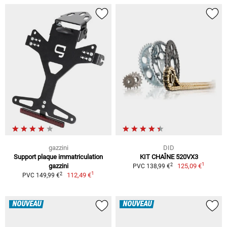
gazzini
DID
Support plaque immatriculation
KIT CHAÎNE 520VX3
1
2
gazzini
125,09 €
PVC 138,99 €
1
2
112,49 €
PVC 149,99 €
NOUVEAU
NOUVEAU