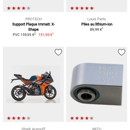
PROTECH
Louis Parts
Support Plaque Immatr. X-
Piles au lithium-ion
1
Shape
89,99 €
1
2
151,95 €
PVC 159,95 €
Shark Auspuff
MIZU