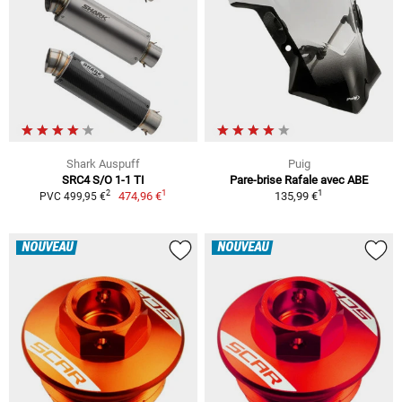
Shark Auspuff
Puig
SRC4 S/O 1-1 TI
Pare-brise Rafale avec ABE
1
1
2
474,96 €
135,99 €
PVC 499,95 €
NOUVEAU
NOUVEAU