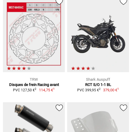
TRW
Shark Auspuff
Disques de frein Racing avant
RCT S/O 1-1 BL
1
1
2
2
114,75 €
379,00 €
PVC 127,50 €
PVC 399,95 €