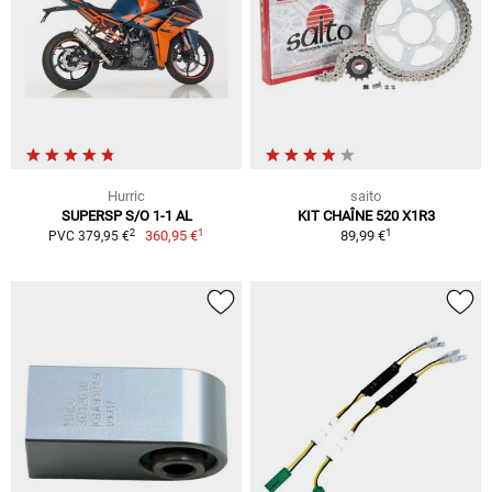
Hurric
saito
SUPERSP S/O 1-1 AL
KIT CHAÎNE 520 X1R3
1
1
2
360,95 €
89,99 €
PVC 379,95 €