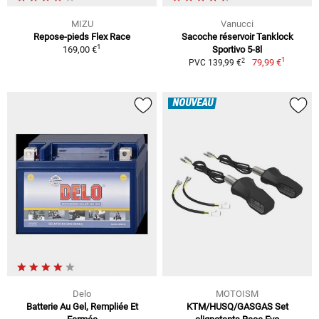
MIZU
Vanucci
Repose-pieds Flex Race
Sacoche réservoir Tanklock
1
169,00 €
Sportivo 5-8l
1
2
79,99 €
PVC 139,99 €
NOUVEAU
Delo
MOTOISM
Batterie Au Gel, Rempliée Et
KTM/HUSQ/GASGAS Set