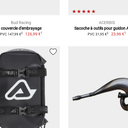
Bud Racing
ACERBIS
couvercle d'embrayage
Sacoche à outils pour guidon 
1
1
126,99 €
23,96 €
2
2
PVC 147,99 €
PVC 31,95 €