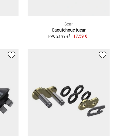
Scar
Caoutchouc tueur
1
17,59 €
2
PVC 21,99 €