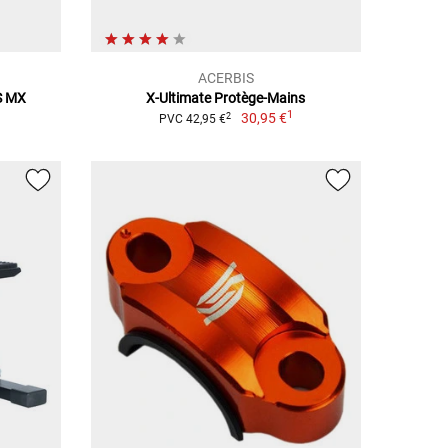
ACERBIS
S MX
X-Ultimate Protège-Mains
1
1
30,95 €
2
PVC 42,95 €