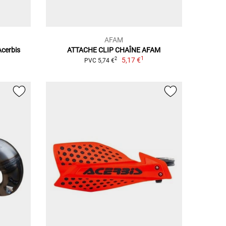
AFAM
Acerbis
ATTACHE CLIP CHAÎNE AFAM
1
5,17 €
2
PVC 5,74 €