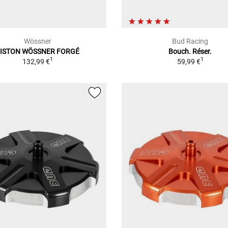
Wössner
Bud Racing
ISTON WÖSSNER FORGÉ
Bouch. Réser.
1
1
132,99 €
59,99 €