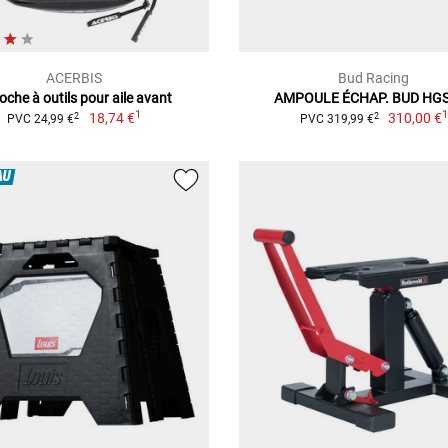
ACERBIS
Bud Racing
oche à outils pour aile avant
AMPOULE ÉCHAP. BUD HG
1
18,74 €
310,00 €
2
2
PVC 24,99 €
PVC 319,99 €
AU