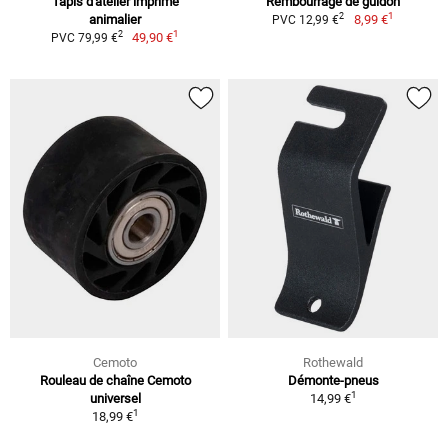
Tapis d'atelier imprimé
Rembourrage de guidon
1
2
animalier
8,99 €
PVC 12,99 €
1
2
49,90 €
PVC 79,99 €
Cemoto
Rothewald
Rouleau de chaîne Cemoto
Démonte-pneus
1
universel
14,99 €
1
18,99 €