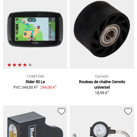
TOMTOM
Cemoto
Rider 50 Le
Rouleau de chaîne Cemoto
1
2
299,00 €
universel
PVC 349,00 €
1
18,99 €