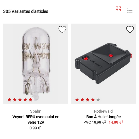
305 Variantes d'articles
Spahn
Rothewald
Voyant BERU avec culot en
Bac À Huile Usagée
1
2
verre 12V
14,99 €
PVC 19,99 €
1
0,99 €