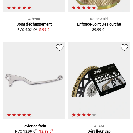
Athena
Rothewald
Joint d'échappement
Enfonce-Joint De Fourche
1
1
2
5,99 €
39,99 €
PVC 6,02 €
Levier de frein
AFAM
1
2
12,83 €
Dérailleur 520
PVC 12,99 €