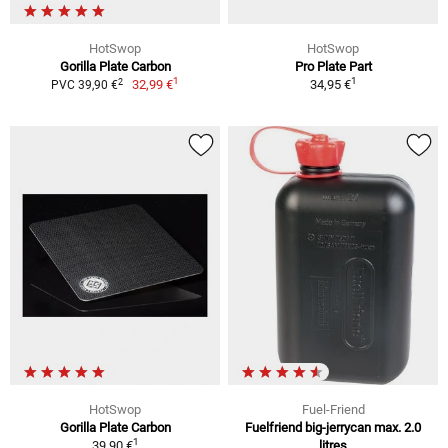
HotSwop
HotSwop
Gorilla Plate Carbon
Pro Plate Part
1
1
2
32,99 €
34,95 €
PVC 39,90 €
HotSwop
Fuel-Friend
Gorilla Plate Carbon
Fuelfriend big-jerrycan max. 2.0
1
39,90 €
litres