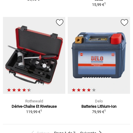
1
15,99 €
Rothewald
Delo
Dérive-Chaîne Et Riveteuse
Batteries Lithium-Ion
1
1
119,99 €
79,99 €