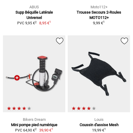
ABUS
Moto112+
Supp Béquille Latérale
Trousse Secours 2-Roules
Universel
MOTO112+
1
1
2
8,95 €
9,99 €
PVC 9,95 €
Bikers Dream
Louis
Mini pompe pied numérique
Coussin d'assise Mesh
1
1
2
39,90 €
19,99 €
PVC 64,90 €