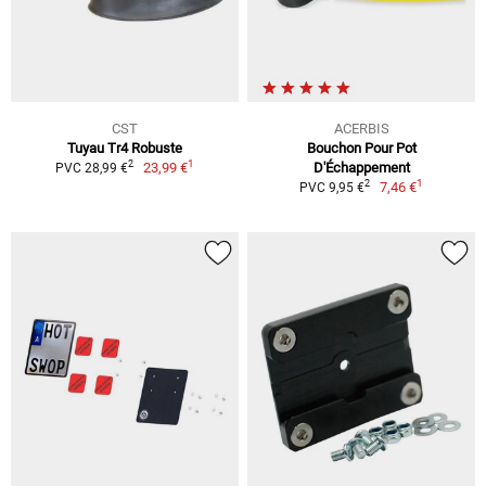
CST
ACERBIS
Tuyau Tr4 Robuste
Bouchon Pour Pot
1
2
23,99 €
D'Échappement
PVC 28,99 €
1
2
7,46 €
PVC 9,95 €