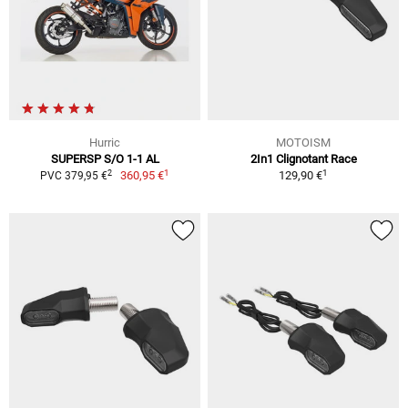
Hurric
MOTOISM
SUPERSP S/O 1-1 AL
2In1 Clignotant Race
1
1
2
360,95 €
129,90 €
PVC 379,95 €