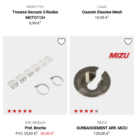
Moto112+
Louis
Trousse Secours 2-Roules
Coussin d'assise Mesh
1
MOTO112+
19,99 €
1
9,99 €
SW-Motech
MIZU
Prot. Broche
SURBAISSEMENT ARR. MIZU
1
1
2
34,90 €
129,00 €
PVC 35,00 €