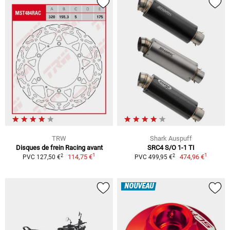
TRW
Shark Auspuff
Disques de frein Racing avant
SRC4 S/O 1-1 TI
1
1
2
2
114,75 €
474,96 €
PVC 127,50 €
PVC 499,95 €
NOUVEAU