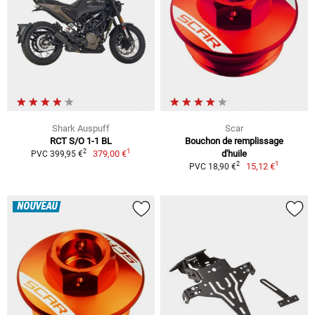
Shark Auspuff
Scar
RCT S/O 1-1 BL
Bouchon de remplissage
1
2
379,00 €
d'huile
PVC 399,95 €
1
2
15,12 €
PVC 18,90 €
NOUVEAU