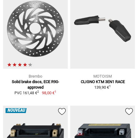
Brembo
MOTOISM
Solid brake discs, ECE R90-
CLIGNO KTM 3EN1 RACE
1
approved
139,90 €
1
2
98,00 €
PVC 161,48 €
NOUVEAU