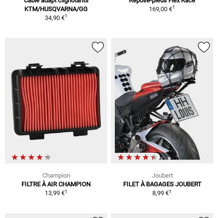
Câble adapt clignotants
Repose-pieds Flex Race
1
KTM/HUSQVARNA/GG
169,00 €
1
34,90 €
Champion
Joubert
FILTRE À AIR CHAMPION
FILET À BAGAGES JOUBERT
1
1
13,99 €
8,99 €