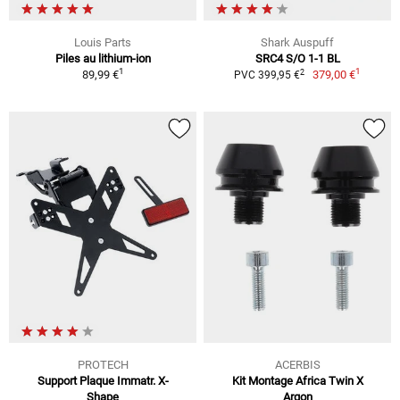
Louis Parts
Shark Auspuff
Piles au lithium-ion
SRC4 S/O 1-1 BL
1
1
2
89,99 €
379,00 €
PVC 399,95 €
PROTECH
ACERBIS
Support Plaque Immatr. X-
Kit Montage Africa Twin X
Shape
Argon