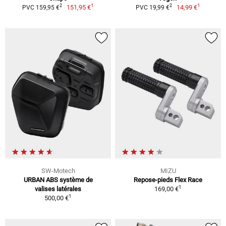
1
1
2
2
151,95 €
14,99 €
PVC 159,95 €
PVC 19,99 €
SW-Motech
MIZU
URBAN ABS système de
Repose-pieds Flex Race
1
valises latérales
169,00 €
1
500,00 €