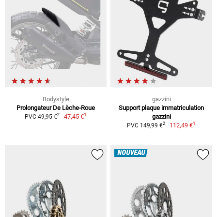
Bodystyle
gazzini
Prolongateur De Lèche-Roue
Support plaque immatriculation
1
2
47,45 €
gazzini
PVC 49,95 €
1
2
112,49 €
PVC 149,99 €
NOUVEAU