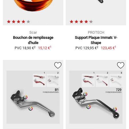
Scar
PROTECH
Bouchon de remplissage
Support Plaque Immatr. V-
d'huile
Shape
1
1
2
2
15,12 €
123,45 €
PVC 18,90 €
PVC 129,95 €