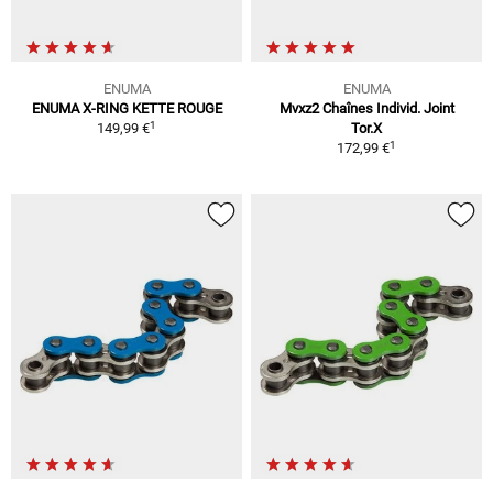
ENUMA
ENUMA
ENUMA X-RING KETTE ROUGE
Mvxz2 Chaînes Individ. Joint
1
149,99 €
Tor.X
1
172,99 €