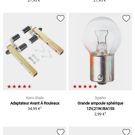
27,95 €
27,95 €
Kern-Stabi
Spahn
Adaptateur Avant Á Rouleaux
Grande ampoule sphérique
1
34,95 €
12V,21W/BA15S
1
2,99 €