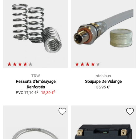
TRW
stahlbus
Ressorts D'Embrayage
Soupape De Vidange
1
Renforcés
36,95 €
1
2
15,39 €
PVC 17,10 €