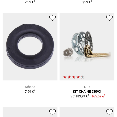
1
1
2,99 €
8,99 €
Athena
DID
1
7,99 €
KIT CHAÎNE 530VX
1
2
165,59 €
PVC 183,99 €