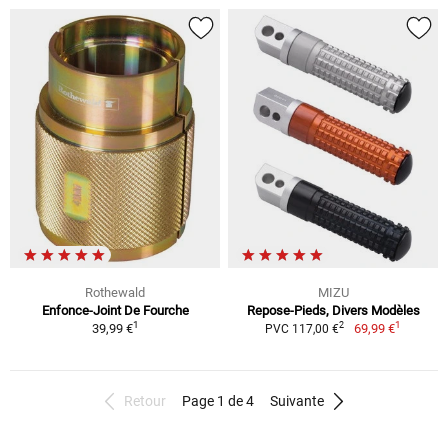
Rothewald
MIZU
Enfonce-Joint De Fourche
Repose-Pieds, Divers Modèles
1
1
2
39,99 €
69,99 €
PVC 117,00 €
Retour
Page 1 de 4
Suivante