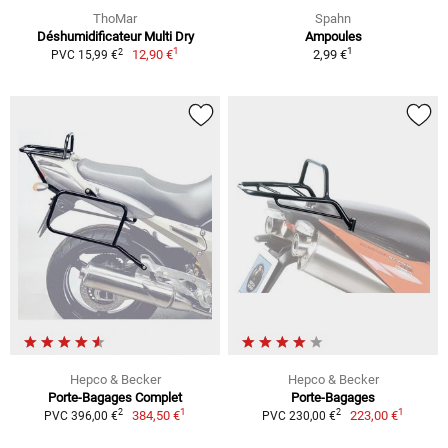
ThoMar
Spahn
Déshumidificateur Multi Dry
Ampoules
1
1
2
12,90 €
2,99 €
PVC 15,99 €
Hepco & Becker
Hepco & Becker
Porte-Bagages Complet
Porte-Bagages
1
1
2
2
384,50 €
223,00 €
PVC 396,00 €
PVC 230,00 €