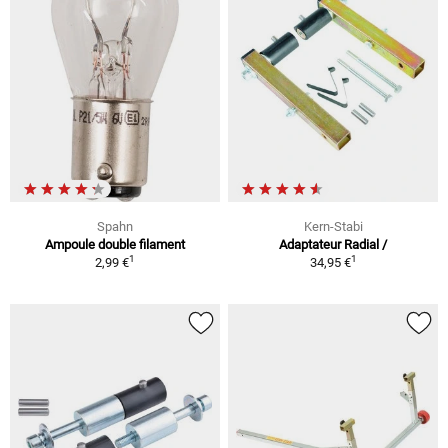
Spahn
Kern-Stabi
Ampoule double filament
Adaptateur Radial /
1
1
2,99 €
34,95 €