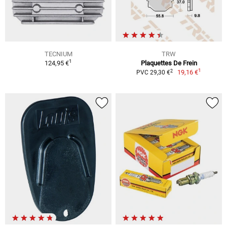
TECNIUM
TRW
1
124,95 €
Plaquettes De Frein
1
2
19,16 €
PVC 29,30 €