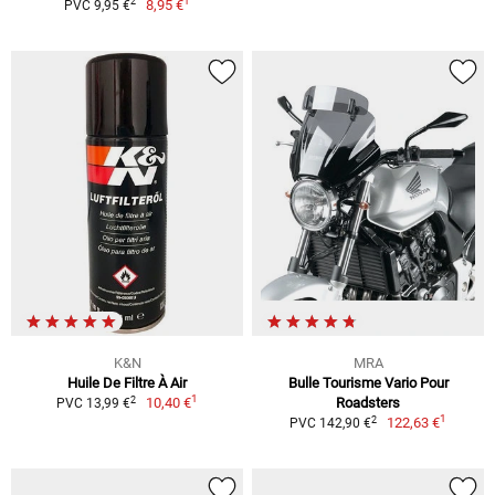
1
2
8,95 €
PVC 9,95 €
K&N
MRA
Huile De Filtre À Air
Bulle Tourisme Vario Pour
1
2
10,40 €
Roadsters
PVC 13,99 €
1
2
122,63 €
PVC 142,90 €