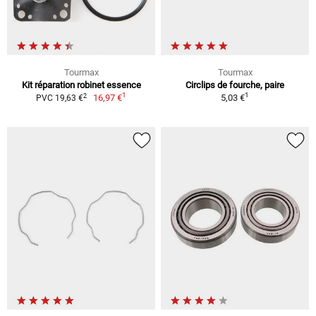
Tourmax
Tourmax
Kit réparation robinet essence
Circlips de fourche, paire
1
1
2
16,97 €
5,03 €
PVC 19,63 €