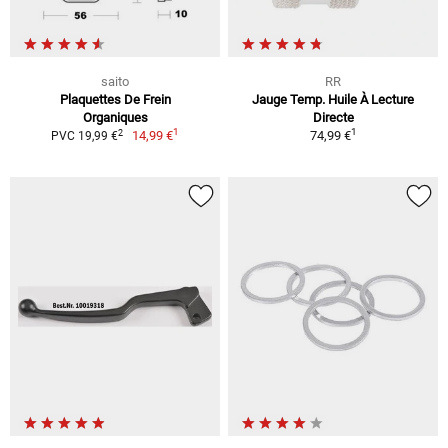
saito
RR
Plaquettes De Frein
Jauge Temp. Huile À Lecture
Organiques
Directe
1
1
2
14,99 €
74,99 €
PVC 19,99 €