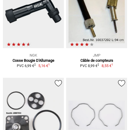
NGK
JMP
Cosse Bougie D'Allumage
Câble de compteurs
1
1
2
2
5,16 €
8,55 €
PVC 6,99 €
PVC 8,99 €