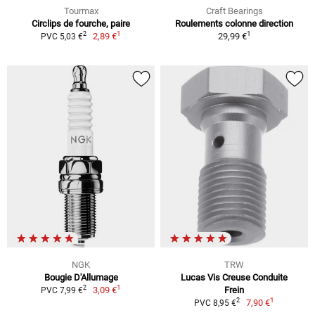
Tourmax
Craft Bearings
Circlips de fourche, paire
Roulements colonne direction
1
1
2
2,89 €
29,99 €
PVC 5,03 €
NGK
TRW
Bougie D'Allumage
Lucas Vis Creuse Conduite
1
2
3,09 €
Frein
PVC 7,99 €
1
2
7,90 €
PVC 8,95 €