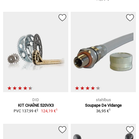
DID
stahlbus
KIT CHAÎNE 520VX3
Soupape De Vidange
1
1
2
124,19 €
36,95 €
PVC 137,99 €