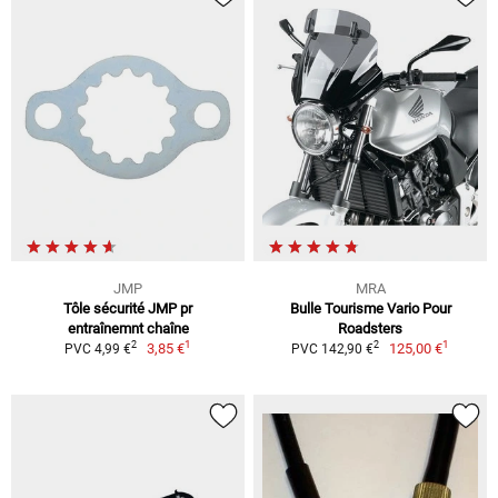
JMP
MRA
Tôle sécurité JMP pr
Bulle Tourisme Vario Pour
entraînemnt chaîne
Roadsters
1
1
2
2
3,85 €
125,00 €
PVC 4,99 €
PVC 142,90 €