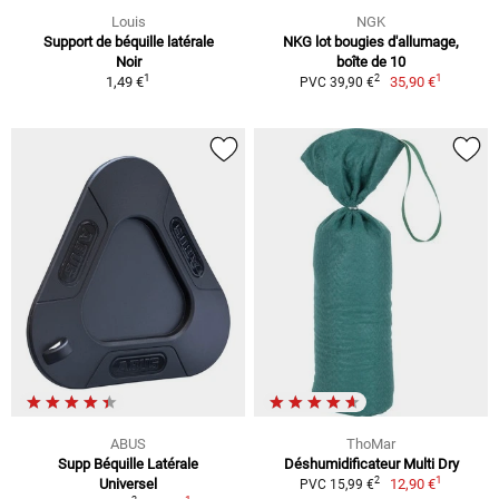
Louis
NGK
Support de béquille latérale
NKG lot bougies d'allumage,
Noir
boîte de 10
1
1
2
1,49 €
35,90 €
PVC 39,90 €
ABUS
ThoMar
Supp Béquille Latérale
Déshumidificateur Multi Dry
1
2
Universel
12,90 €
PVC 15,99 €