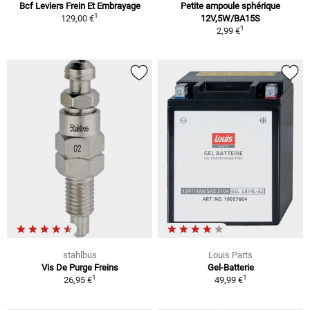
Bcf Leviers Frein Et Embrayage
Petite ampoule sphérique
1
129,00 €
12V,5W/BA15S
1
2,99 €
stahlbus
Louis Parts
Vis De Purge Freins
Gel-Batterie
1
1
26,95 €
49,99 €