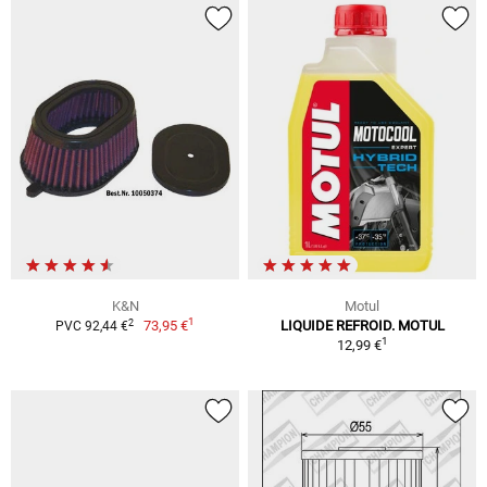
K&N
Motul
1
2
73,95 €
LIQUIDE REFROID. MOTUL
PVC 92,44 €
1
12,99 €