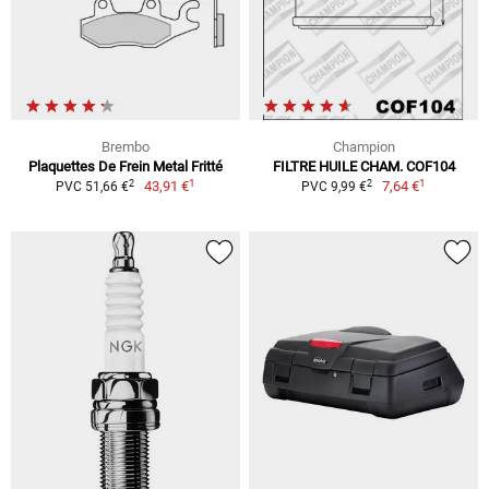
Brembo
Champion
Plaquettes De Frein Metal Fritté
FILTRE HUILE CHAM. COF104
1
1
2
2
43,91 €
7,64 €
PVC 51,66 €
PVC 9,99 €