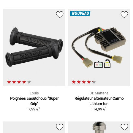
NOUVEAU
Louis
Dr. Martens
Poignées caoutchouc "Super
Régulateur alternateur Carmo
Grip"
Lithium-Ion
1
1
7,99 €
114,99 €