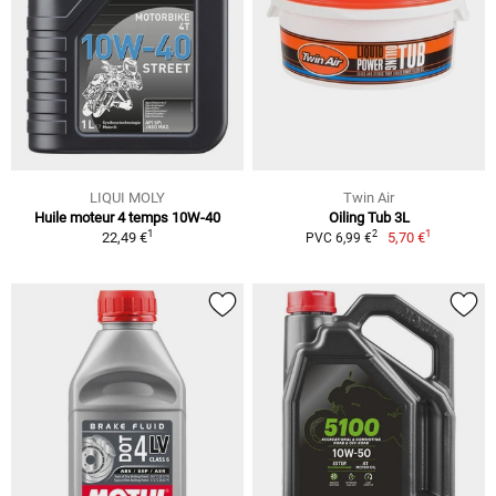
LIQUI MOLY
Twin Air
Huile moteur 4 temps 10W-40
Oiling Tub 3L
1
1
2
22,49 €
5,70 €
PVC 6,99 €