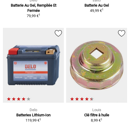
Delo
saito
Batterie Au Gel, Rempliée Et
Batterie Au Gel
1
Fermée
49,99 €
1
79,99 €
Delo
Louis
Batteries Lithium-Ion
Clé filtre à huile
1
1
119,99 €
8,99 €