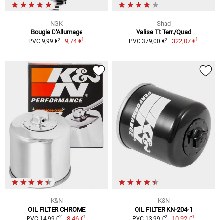
NGK
Shad
Bougie D'Allumage
Valise Tt Terr./Quad
1
1
2
2
9,74 €
322,07 €
PVC 9,99 €
PVC 379,00 €
K&N
K&N
OIL FILTER CHROME
OIL FILTER KN-204-1
1
1
2
2
8,46 €
10,92 €
PVC 14,99 €
PVC 13,99 €