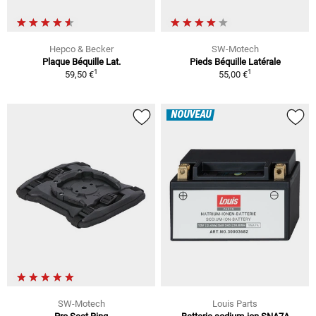
Hepco & Becker
SW-Motech
Plaque Béquille Lat.
Pieds Béquille Latérale
1
1
59,50 €
55,00 €
NOUVEAU
SW-Motech
Louis Parts