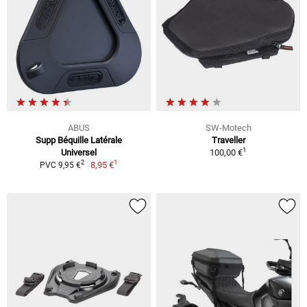
ABUS
SW-Motech
Supp Béquille Latérale
Traveller
1
Universel
100,00 €
1
2
8,95 €
PVC 9,95 €