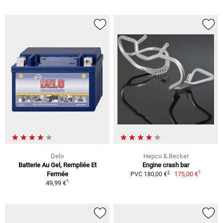
Delo
Hepco & Becker
Batterie Au Gel, Rempliée Et
Engine crash bar
1
2
Fermée
175,00 €
PVC 180,00 €
1
49,99 €