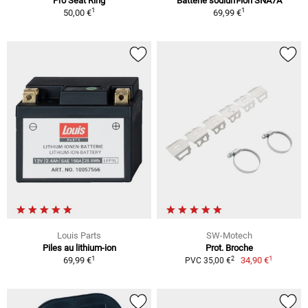
Pro Seat Ring
Batterie sodium-ion SNA7A
1
1
50,00 €
69,99 €
Louis Parts
SW-Motech
Piles au lithium-ion
Prot. Broche
1
1
2
69,99 €
34,90 €
PVC 35,00 €