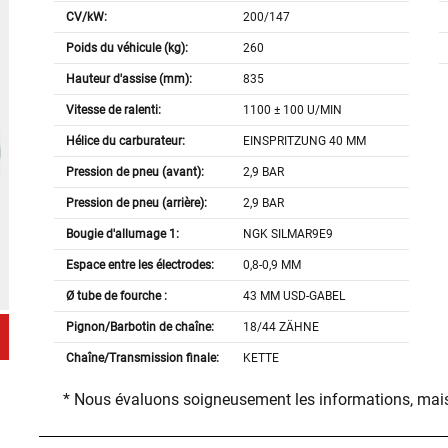
CV/kW:
200/147
Poids du véhicule (kg):
260
Hauteur d'assise (mm):
835
Vitesse de ralenti:
1100 ± 100 U/MIN
Hélice du carburateur:
EINSPRITZUNG 40 MM
Pression de pneu (avant):
2,9 BAR
Pression de pneu (arrière):
2,9 BAR
Bougie d'allumage 1:
NGK SILMAR9E9
Espace entre les électrodes:
0,8-0,9 MM
Ø tube de fourche :
43 MM USD-GABEL
Pignon/Barbotin de chaîne:
18/44 ZÄHNE
Chaîne/Transmission finale:
KETTE
* Nous évaluons soigneusement les informations, mais