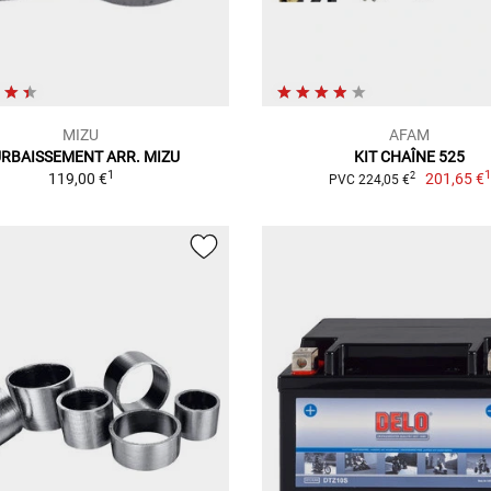
MIZU
AFAM
RBAISSEMENT ARR. MIZU
KIT CHAÎNE 525
1
119,00 €
201,65 €
2
PVC 224,05 €