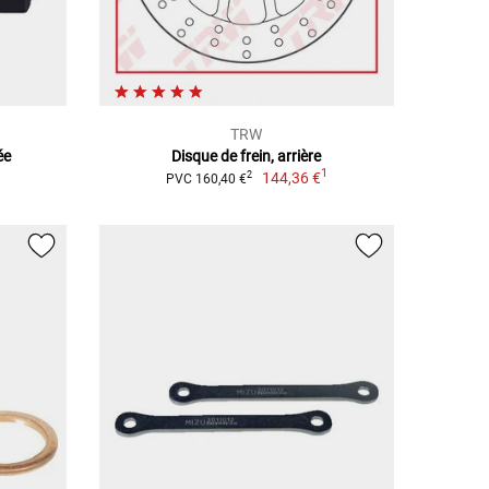
TRW
ée
Disque de frein, arrière
1
144,36 €
2
PVC 160,40 €