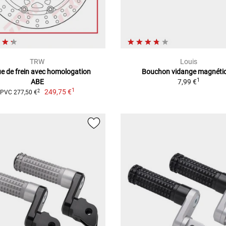
TRW
Louis
e de frein avec homologation
Bouchon vidange magnéti
1
ABE
7,99 €
1
249,75 €
2
PVC 277,50 €