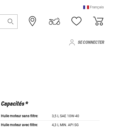
Français
SE CONNECTER
Capacités *
Huile moteur sans filtre:
3,5 L SAE 10W-40
Huile moteur avec filtre:
4,3 L MIN. API SG