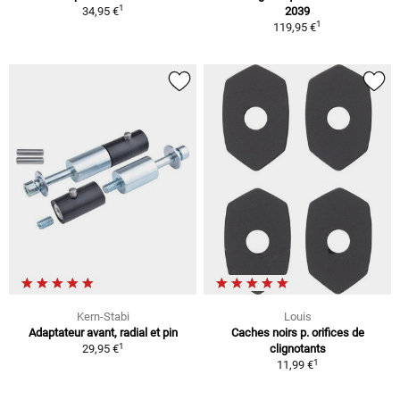
1
34,95 €
2039
1
119,95 €
Kern-Stabi
Louis
Adaptateur avant, radial et pin
Caches noirs p. orifices de
1
29,95 €
clignotants
1
11,99 €