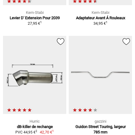
Kern-Stabi
Kern-Stabi
Levier D' Extension Pour 2039
Adaptateur Avant Á Rouleaux
1
1
27,95 €
34,95 €
Hurric
gazzini
dB-killer de rechange
Guidon Street Touring, largeur
1
2
42,70 €
785 mm
PVC 44,95 €