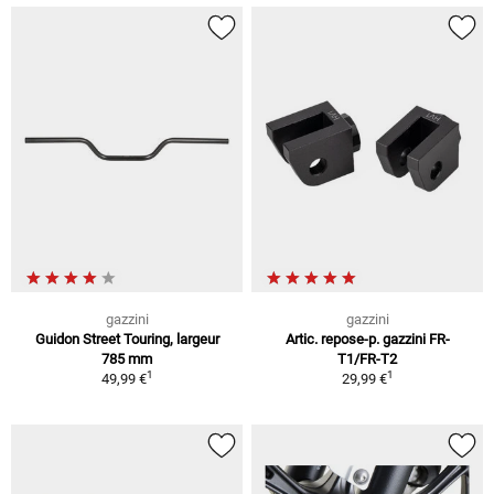
gazzini
gazzini
Guidon Street Touring, largeur
Artic. repose-p. gazzini FR-
785 mm
T1/FR-T2
1
1
49,99 €
29,99 €