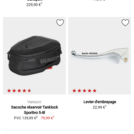
1
229,90 €
Vanucci
Levier d'embrayage
1
Sacoche réservoir Tanklock
22,99 €
Sportivo 5-8l
1
2
79,99 €
PVC 139,99 €