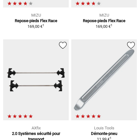
MIZU
MIZU
Repose-pieds Flex Race
Repose-pieds Flex Race
1
1
169,00 €
169,00 €
AXfix
Louis Tools
2.0 Systèmes sécurité pour
Démonte-pneu
1
transport
11,99 €