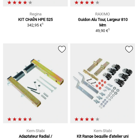
Regina
RAXIMO
KIT CHAÎN HPE 525
Guidon Alu Tour, Largeur 810
1
342,95 €
Mm
1
49,90 €
Kern-Stabi
Kern-Stabi
Adaptateur Radial /
Kit Range bequille d'atelier uni