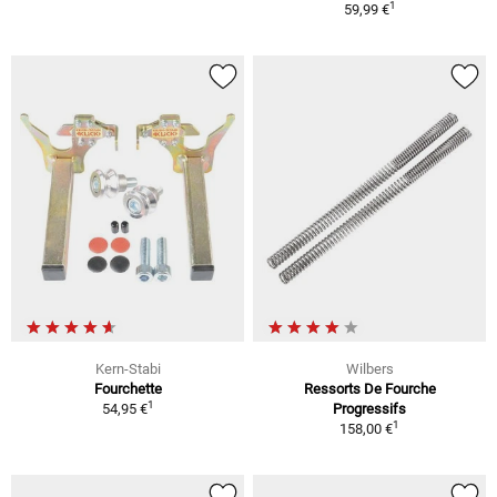
1
59,99 €
Kern-Stabi
Wilbers
Fourchette
Ressorts De Fourche
1
54,95 €
Progressifs
1
158,00 €