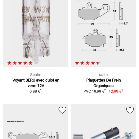
Spahn
saito
Voyant BERU avec culot en
Plaquettes De Frein
verre 12V
Organiques
1
1
2
0,99 €
12,99 €
PVC 19,99 €