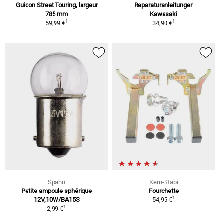
Guidon Street Touring, largeur
Reparaturanleitungen
785 mm
Kawasaki
1
1
59,99 €
34,90 €
Spahn
Kern-Stabi
Petite ampoule sphérique
Fourchette
1
12V,10W/BA15S
54,95 €
1
2,99 €