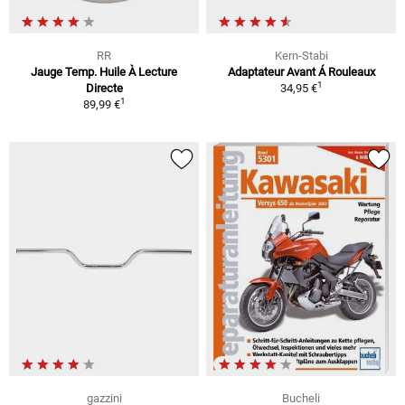
RR
Kern-Stabi
Jauge Temp. Huile À Lecture
Adaptateur Avant Á Rouleaux
1
Directe
34,95 €
1
89,99 €
gazzini
Bucheli