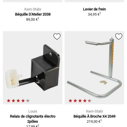
Kern-Stabi
Levier de frein
1
Béquille D'Atelier 2038
34,95 €
1
89,00 €
Louis
Kern-Stabi
Relais de clignotants électro
Béquille À Broche X4 2049
1
2pôles
219,00 €
1
17,99 €