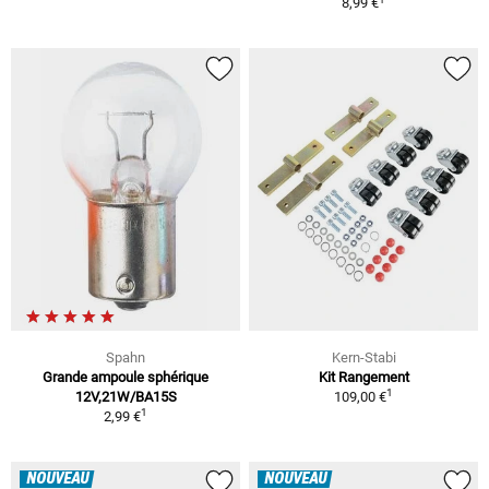
8,99 €
Spahn
Kern-Stabi
Grande ampoule sphérique
Kit Rangement
1
12V,21W/BA15S
109,00 €
1
2,99 €
NOUVEAU
NOUVEAU