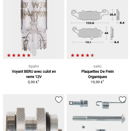
Spahn
saito
Voyant BERU avec culot en
Plaquettes De Frein
verre 12V
Organiques
1
1
0,99 €
19,99 €