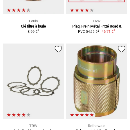
Louis
TRW
Clé filtre à huile
Plaq. Frein Métal Fritté Road &
1
1
2
8,99 €
46,71 €
PVC 54,95 €
TRW
Rothewald