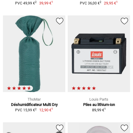
1
1
2
2
39,99 €
29,95 €
PVC 49,99 €
PVC 36,00 €
ThoMar
Louis Parts
Déshumidificateur Multi Dry
Piles au lithium-ion
1
1
2
12,90 €
89,99 €
PVC 15,99 €