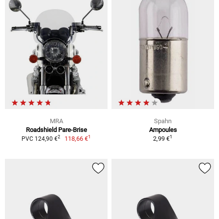
MRA
Spahn
Roadshield Pare-Brise
Ampoules
1
1
2
118,66 €
2,99 €
PVC 124,90 €