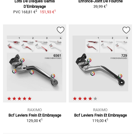
Lots De Disques Garnis
Enfonce-Joint De Fourche
1
D'Embrayage
39,99 €
1
2
151,93 €
PVC 168,81 €
RAXIMO
RAXIMO
Bcf Leviers Frein Et Embrayage
Bcf Leviers Frein Et Embrayage
1
1
129,00 €
119,00 €