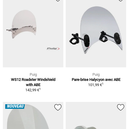
Puig
Puig
WS12 Roadster Windshield
Pare-brise Halycyon avec ABE
1
with ABE
101,99 €
1
142,99 €
NOUVEAU