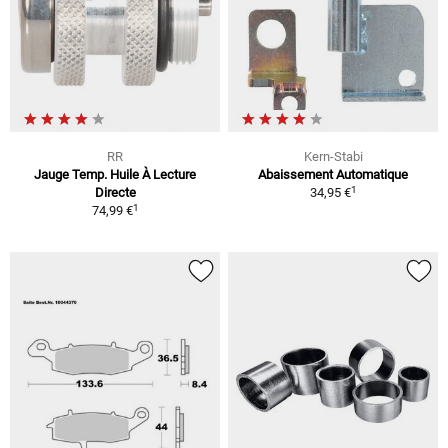
RR
Kern-Stabi
Jauge Temp. Huile À Lecture
Abaissement Automatique
1
Directe
34,95 €
1
74,99 €