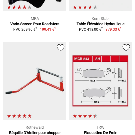
MRA
Kern-Stabi
Vario-Screen Pour Roadsters
Table Élévatrice Hydraulique
1
1
2
2
199,41 €
379,00 €
PVC 209,90 €
PVC 418,00 €
Rothewald
TRW
Béquille D'Atelier pour chopper
Plaquettes De Frein