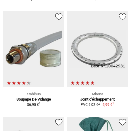
stahlbus
Athena
Soupape De Vidange
Joint d'échappement
1
1
2
36,95 €
5,99 €
PVC 6,02 €