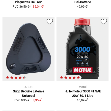
Plaquettes De Frein
Gel-Batterie
1
1
2
35,04 €
49,99 €
PVC 36,50 €
ABUS
Motul
Supp Béquille Latérale
Huile moteur 3000 4T SAE
Universel
20W-50, 1 Litre
1
1
2
8,95 €
16,99 €
PVC 9,95 €