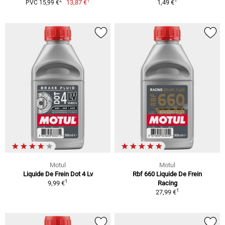
1
1
2
13,87 €
1,49 €
PVC 15,99 €
Motul
Motul
Liquide De Frein Dot 4 Lv
Rbf 660 Liquide De Frein
1
9,99 €
Racing
1
27,99 €