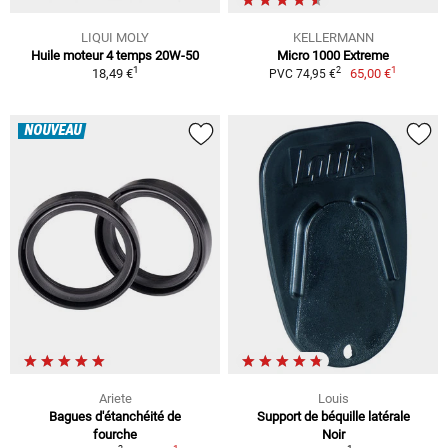
LIQUI MOLY
KELLERMANN
Huile moteur 4 temps 20W-50
Micro 1000 Extreme
1
1
2
18,49 €
65,00 €
PVC 74,95 €
NOUVEAU
Ariete
Louis
Bagues d'étanchéité de
Support de béquille latérale
fourche
Noir