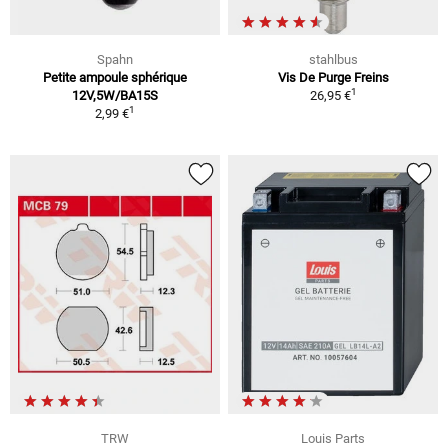
Spahn
stahlbus
Petite ampoule sphérique
Vis De Purge Freins
1
12V,5W/BA15S
26,95 €
1
2,99 €
TRW
Louis Parts