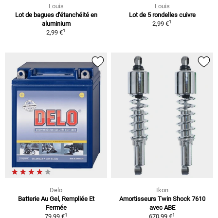
Louis
Louis
Lot de bagues d'étanchéité en
Lot de 5 rondelles cuivre
1
aluminium
2,99 €
1
2,99 €
Delo
Ikon
Batterie Au Gel, Rempliée Et
Amortisseurs Twin Shock 7610
Fermée
avec ABE
1
1
79,99 €
670,99 €