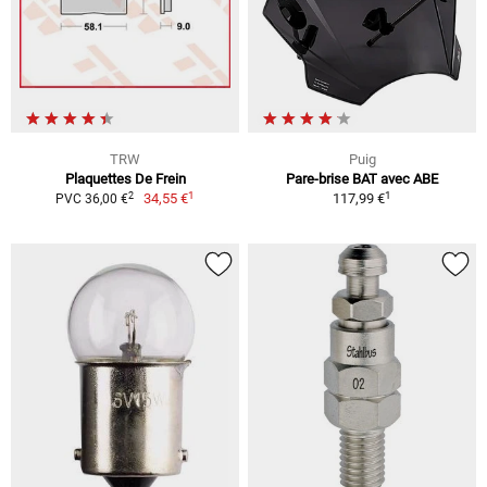
TRW
Puig
Plaquettes De Frein
Pare-brise BAT avec ABE
1
1
2
34,55 €
117,99 €
PVC 36,00 €