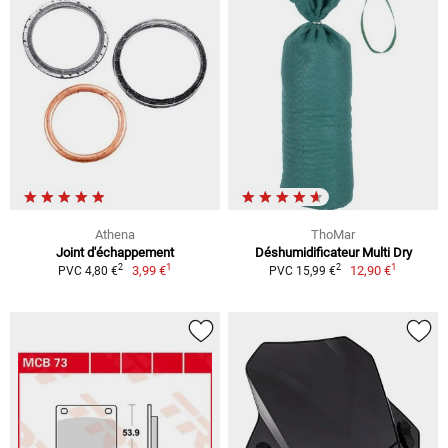
Athena
ThoMar
Joint d'échappement
Déshumidificateur Multi Dry
1
1
2
2
3,99 €
12,90 €
PVC 4,80 €
PVC 15,99 €