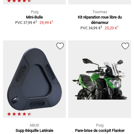
Puig
Tourmax
Mini-Bulle
Kit réparation roue libre du
1
2
29,99 €
démarreur
PVC 37,99 €
1
2
25,20 €
PVC 34,99 €
ABUS
Puig
Supp Béquille Latérale
Pare-brise de cockpit Flanker