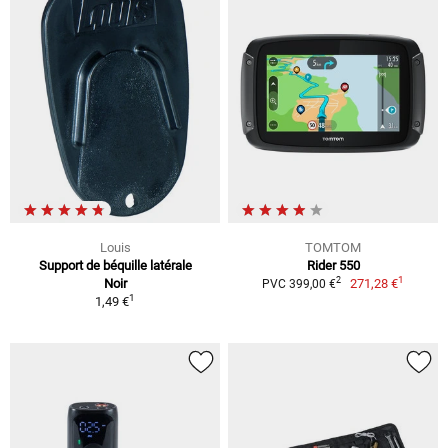
Louis
TOMTOM
Support de béquille latérale
Rider 550
1
2
Noir
271,28 €
PVC 399,00 €
1
1,49 €