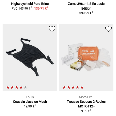
Highwayshield Pare-Brise
Zumo 396Lmt-S Eu Louis
1
2
136,71 €
Edition
PVC 143,90 €
1
399,99 €
Louis
Moto112+
Coussin d'assise Mesh
Trousse Secours 2-Roules
1
19,99 €
MOTO112+
1
9,99 €