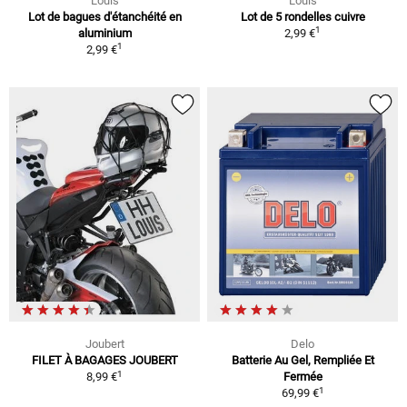
Louis
Louis
Lot de bagues d'étanchéité en
Lot de 5 rondelles cuivre
1
aluminium
2,99 €
1
2,99 €
Joubert
Delo
FILET À BAGAGES JOUBERT
Batterie Au Gel, Rempliée Et
1
8,99 €
Fermée
1
69,99 €