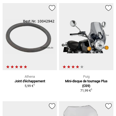
Athena
Puig
Joint d'échappement
Mini-disque de tournage Plus
1
5,99 €
(CS9)
1
71,99 €