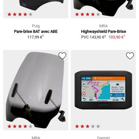
Puig
MRA
Pare-brise BAT avec ABE
Highwayshield Pare-Brise
1
1
2
117,99 €
103,90 €
PVC 143,90 €
MRA
Garmin