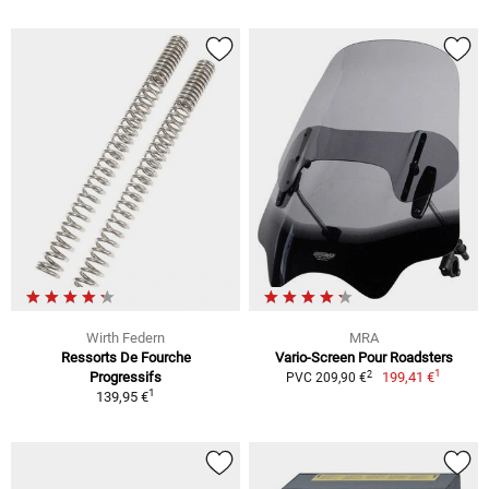
Wirth Federn
MRA
Ressorts De Fourche
Vario-Screen Pour Roadsters
1
2
Progressifs
199,41 €
PVC 209,90 €
1
139,95 €