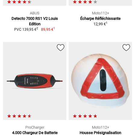
ABUS
Moto112+
Detecto 7000 RS1 V2 Louis
Écharpe Réfléchissante
1
Edition
12,99 €
1
2
89,95 €
PVC 139,95 €
ProCharger
Moto112+
4.000 Chargeur De Batterie
Housse Présignalisation