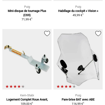
Puig
Puig
Mini-disque de tournage Plus
Habillage du cockpit « Vision »
1
(CS9)
49,99 €
1
71,99 €
Kern-Stabi
Puig
Logement Complet Roue Avant,
Pare-brise BAT avec ABE
1
1
109,00 €
116,99 €