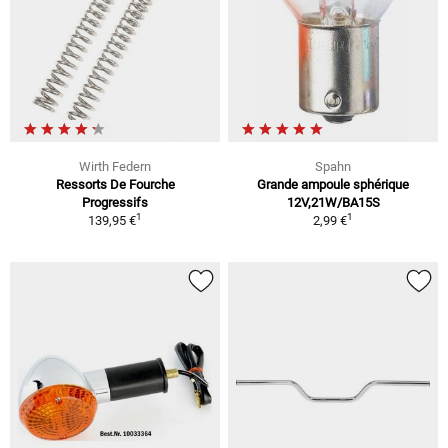
Wirth Federn
Spahn
Ressorts De Fourche
Grande ampoule sphérique
Progressifs
12V,21W/BA15S
1
1
139,95 €
2,99 €