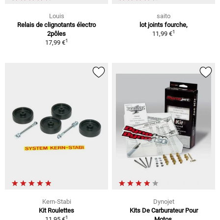
Louis
saito
Relais de clignotants électro
lot joints fourche,
1
2pôles
11,99 €
1
17,99 €
Kern-Stabi
Dynojet
Kit Roulettes
Kits De Carburateur Pour
1
11,95 €
Motos,