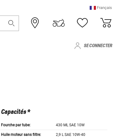
Français
SE CONNECTER
Capacités *
Fourche par tube:
430 ML SAE 10W
Huile moteur sans filtre:
2,9 L SAE 10W-40