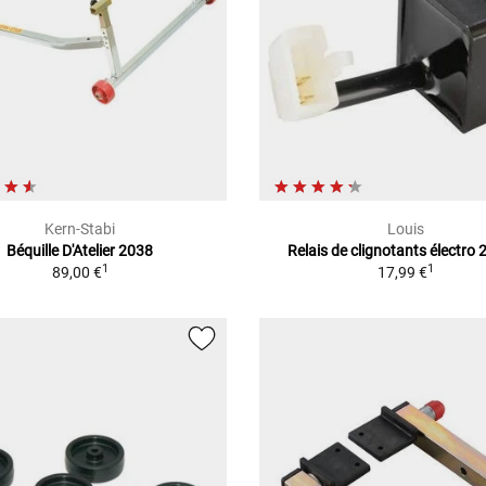
Kern-Stabi
Louis
Béquille D'Atelier 2038
Relais de clignotants électro 
1
1
89,00 €
17,99 €