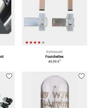
Rothewald
ant
Fourchettes
1
49,99 €