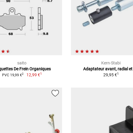
saito
Kern-Stabi
quettes De Frein Organiques
Adaptateur avant, radial et
1
1
12,99 €
29,95 €
2
PVC 19,99 €