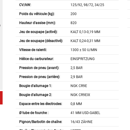
CV/kW:
125/92, 98/72, 34/25
Poids du véhicule (kg):
200
Hauteur d'assise (mm):
820
Jeu de soupape (activé):
KALT 0,13-0,19 MM
Jeu de soupape (désactivé):
KALT 0,24-0,31 MM
Vitesse de ralenti:
1300 ± 50 U/MIN
Hélice du carburateur:
EINSPRITZUNG
Pression de pneu (avant):
2,5 BAR
Pression de pneu (arrière):
2,9 BAR
Bougie d'allumage 1:
NGK CR9E
Bougie d'allumage 2:
NGK CR9EIX
Espace entre les électrodes:
0,8 MM
Ø tube de fourche :
41 MM USD-GABEL
Pignon/Barbotin de chaîne:
16/43 ZÄHNE