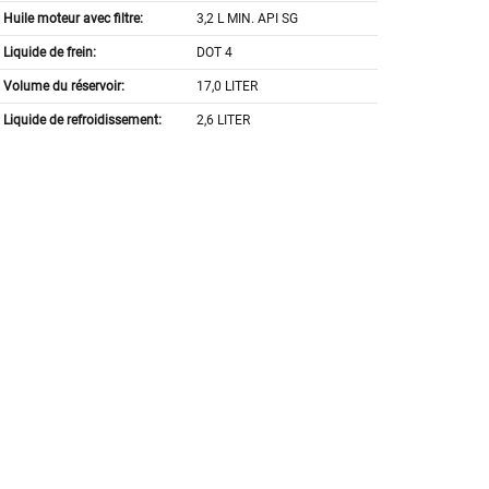
Huile moteur avec filtre:
3,2 L MIN. API SG
Liquide de frein:
DOT 4
Volume du réservoir:
17,0 LITER
Liquide de refroidissement:
2,6 LITER