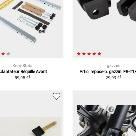
Kern-Stabi
gazzini
daptateur Béquille Avant
Artic. repose-p. gazzini FR-T
1
1
59,95 €
29,99 €