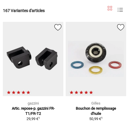
167 Variantes d'articles
gazzini
Gilles
Artic. repose-p. gazzini FR-
Bouchon de remplissage
T1/FR-T2
d'huile
1
1
29,99 €
50,99 €