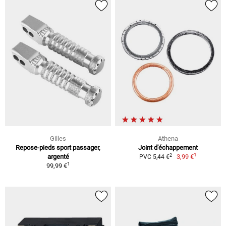
Gilles
Athena
Repose-pieds sport passager,
Joint d'échappement
1
2
argenté
3,99 €
PVC 5,44 €
1
99,99 €