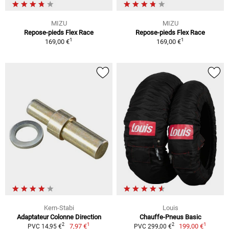
MIZU
MIZU
Repose-pieds Flex Race
Repose-pieds Flex Race
1
1
169,00 €
169,00 €
Kern-Stabi
Louis
Adaptateur Colonne Direction
Chauffe-Pneus Basic
1
1
2
2
7,97 €
199,00 €
PVC 14,95 €
PVC 299,00 €