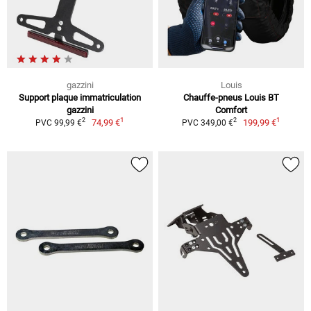
gazzini
Louis
Support plaque immatriculation
Chauffe-pneus Louis BT
gazzini
Comfort
1
1
2
2
74,99 €
199,99 €
PVC 99,99 €
PVC 349,00 €