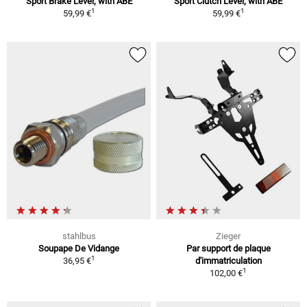
Sport Brake Lever, with ABE
Sport Clutch Lever, with ABE
1
1
59,99 €
59,99 €
stahlbus
Zieger
Soupape De Vidange
Par support de plaque
1
36,95 €
d'immatriculation
1
102,00 €