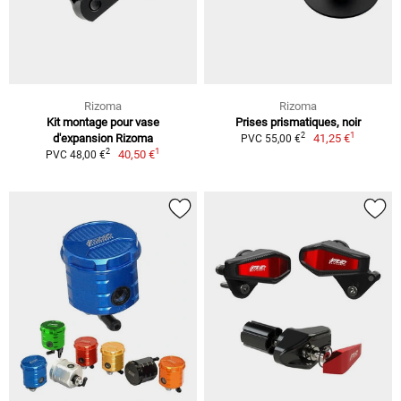
Rizoma
Rizoma
Kit montage pour vase
Prises prismatiques, noir
1
2
d'expansion Rizoma
41,25 €
PVC 55,00 €
1
2
40,50 €
PVC 48,00 €