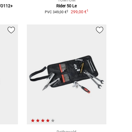
TOMTOM
OTO112+
Rider 50 Le
1
299,00 €
2
PVC 349,00 €
Rothewald