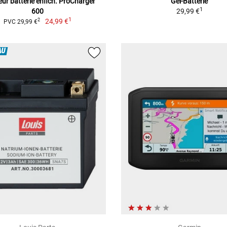
ur batterie enfich. ProCharger
Gel-Batterie
1
600
29,99 €
1
24,99 €
2
PVC 29,99 €
AU