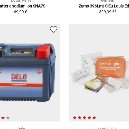
Louis Parts
Garmin
atterie sodium-ion SNA7S
Zumo 396Lmt-S Eu Louis Ed
1
1
69,99 €
399,99 €