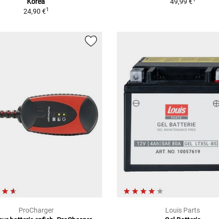
Korea
49,99 €
1
24,90 €
ProCharger
Louis Parts