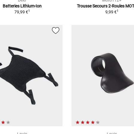
Delo
Moto112+
Batteries Lithium-Ion
Trousse Secours 2-Roules M
1
1
79,99 €
9,99 €
Louis
Louis