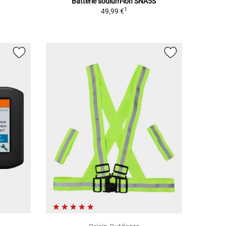
Batterie sodium-ion SNA5S
1
49,99 €