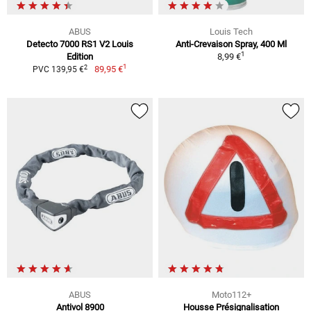
ABUS
Louis Tech
Detecto 7000 RS1 V2 Louis
Anti-Crevaison Spray, 400 Ml
1
Edition
8,99 €
1
2
89,95 €
PVC 139,95 €
ABUS
Moto112+
Antivol 8900
Housse Présignalisation