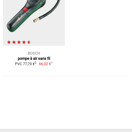
BOSCH
pompe à air sans fil
1
2
66,02 €
PVC 77,70 €