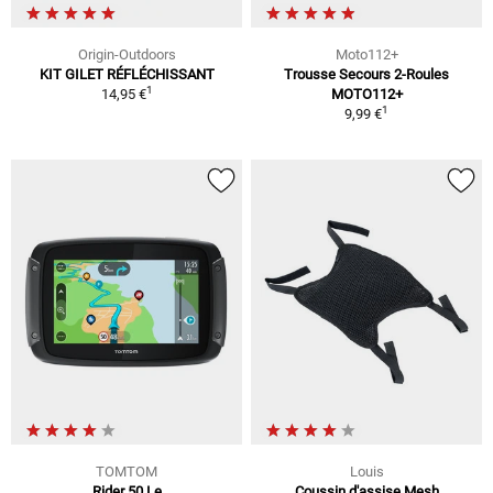
Origin-Outdoors
Moto112+
KIT GILET RÉFLÉCHISSANT
Trousse Secours 2-Roules
1
14,95 €
MOTO112+
1
9,99 €
TOMTOM
Louis
Rider 50 Le
Coussin d'assise Mesh