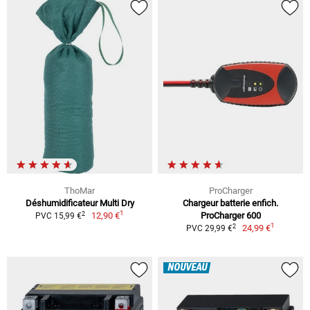
ThoMar
ProCharger
Déshumidificateur Multi Dry
Chargeur batterie enfich.
1
2
12,90 €
ProCharger 600
PVC 15,99 €
1
2
24,99 €
PVC 29,99 €
NOUVEAU