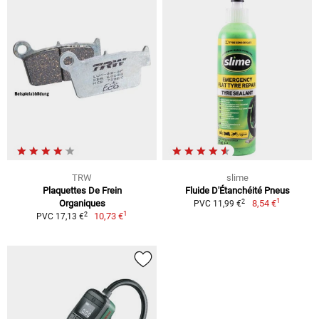
TRW
slime
Plaquettes De Frein
Fluide D'Étanchéité Pneus
1
2
Organiques
8,54 €
PVC 11,99 €
1
2
10,73 €
PVC 17,13 €