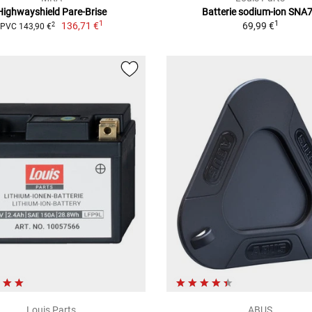
Highwayshield Pare-Brise
Batterie sodium-ion SNA
1
1
136,71 €
69,99 €
2
PVC 143,90 €
Louis Parts
ABUS