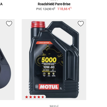
7A
Roadshield Pare-Brise
1
118,66 €
2
PVC 124,90 €
Motul