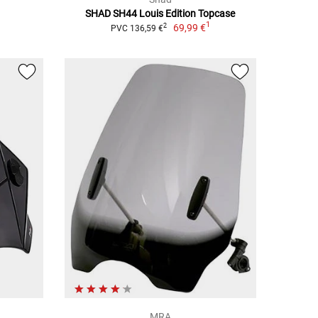
SHAD SH44 Louis Edition Topcase
1
69,99 €
2
PVC 136,59 €
MRA