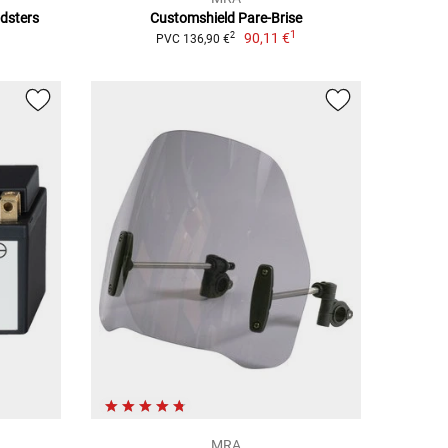
adsters
Customshield Pare-Brise
1
1
90,11 €
2
PVC 136,90 €
MRA