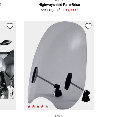
E
Highwayshield Pare-Brise
1
103,90 €
2
PVC 143,90 €
MRA