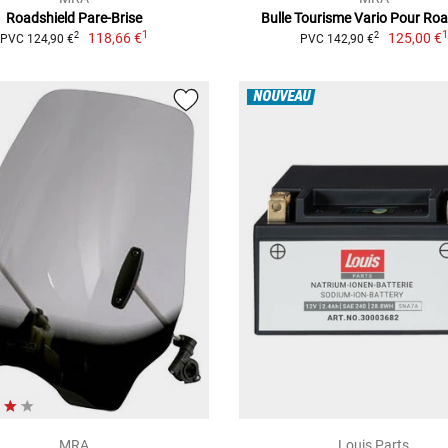
Roadshield Pare-Brise
Bulle Tourisme Vario Pour Ro
1
118,66 €
125,00 €
2
2
PVC 124,90 €
PVC 142,90 €
NOUVEAU
MRA
Louis Parts