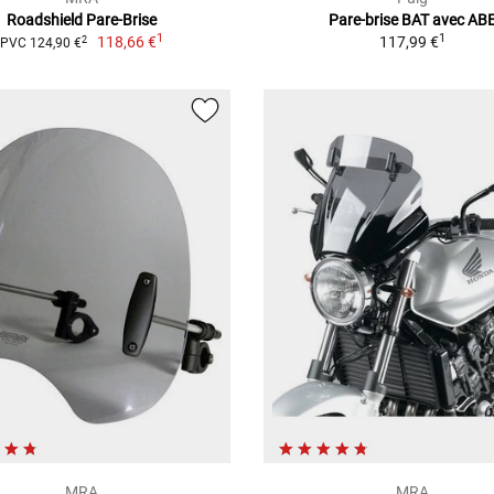
Roadshield Pare-Brise
Pare-brise BAT avec AB
1
1
118,66 €
117,99 €
2
PVC 124,90 €
MRA
MRA