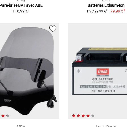
Pare-brise BAT avec ABE
Batteries Lithium-Ion
1
1
116,99 €
79,99 €
2
PVC 99,99 €
MRA
Louis Parts