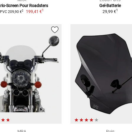
rio-Screen Pour Roadsters
Gel-Batterie
1
1
199,41 €
29,99 €
2
PVC 209,90 €
MRA
Puig