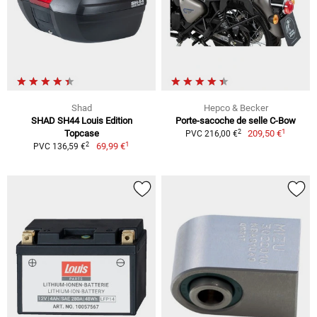
Shad
Hepco & Becker
SHAD SH44 Louis Edition
Porte-sacoche de selle C-Bow
1
2
Topcase
209,50 €
PVC 216,00 €
1
2
69,99 €
PVC 136,59 €