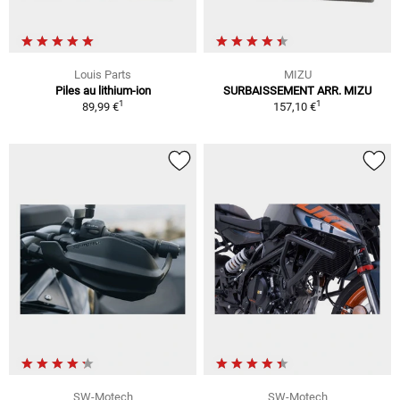
Louis Parts
MIZU
Piles au lithium-ion
SURBAISSEMENT ARR. MIZU
1
1
89,99 €
157,10 €
SW-Motech
SW-Motech