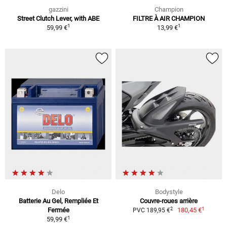
gazzini
Champion
Street Clutch Lever, with ABE
FILTRE À AIR CHAMPION
1
1
59,99 €
13,99 €
Delo
Bodystyle
Batterie Au Gel, Rempliée Et
Couvre-roues arrière
1
2
Fermée
180,45 €
PVC 189,95 €
1
59,99 €