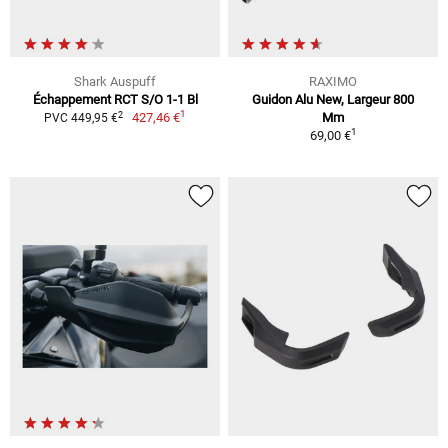
Shark Auspuff
RAXIMO
Échappement RCT S/O 1-1 Bl
Guidon Alu New, Largeur 800
1
2
427,46 €
Mm
PVC 449,95 €
1
69,00 €