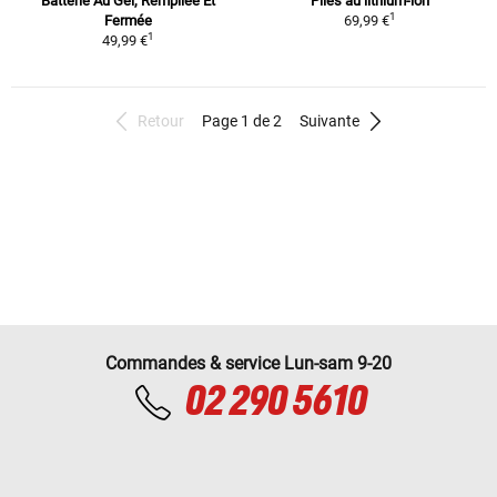
Batterie Au Gel, Rempliée Et
Piles au lithium-ion
1
Fermée
69,99 €
1
49,99 €
Retour
Page 1 de 2
Suivante
Commandes & service Lun-sam 9-20
02 290 5610