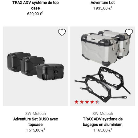
TRAX ADV système de top
Adventure Lot
1
case
1 935,00 €
1
620,00 €
SW-Motech
SW-Motech
Adventure Set DUSC avec
TRAX ADV système de
topcase
bagages en aluminium
1
1
1 615,00 €
1 165,00 €