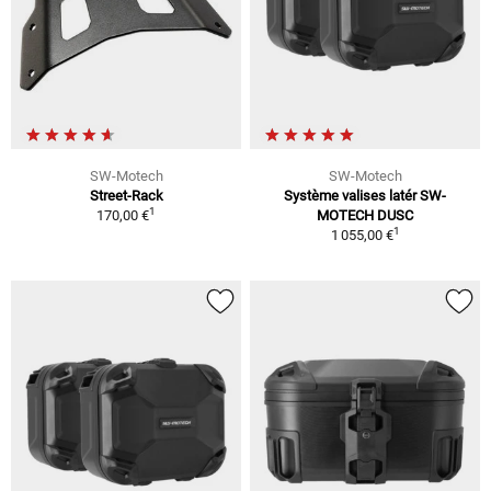
SW-Motech
SW-Motech
Street-Rack
Système valises latér SW-
1
170,00 €
MOTECH DUSC
1
1 055,00 €