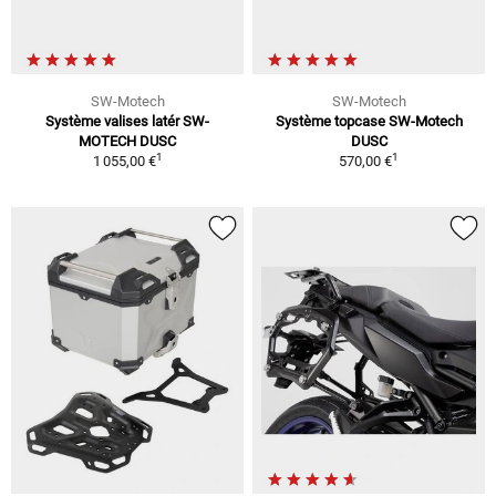
SW-Motech
SW-Motech
Système valises latér SW-
Système topcase SW-Motech
MOTECH DUSC
DUSC
1
1
1 055,00 €
570,00 €