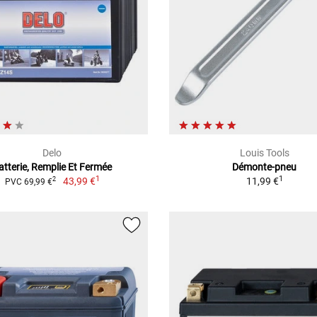
Delo
Louis Tools
atterie, Remplie Et Fermée
Démonte-pneu
1
1
43,99 €
11,99 €
2
PVC 69,99 €