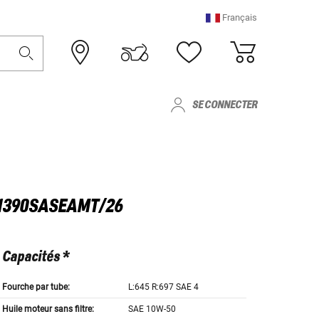
Français
SE CONNECTER
- 1390SASEAMT/26
Capacités *
Fourche par tube:
L:645 R:697 SAE 4
Huile moteur sans filtre:
SAE 10W-50