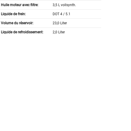
Huile moteur avec filtre:
3,5 L vollsynth.
Liquide de frein:
DOT 4 / 5.1
Volume du réservoir:
23,0 Liter
Liquide de refroidissement:
2,0 Liter