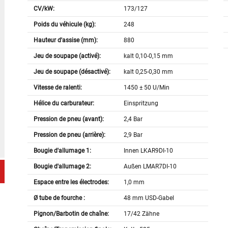
CV/kW:
173/127
Poids du véhicule (kg):
248
Hauteur d'assise (mm):
880
Jeu de soupape (activé):
kalt 0,10-0,15 mm
Jeu de soupape (désactivé):
kalt 0,25-0,30 mm
Vitesse de ralenti:
1450 ± 50 U/Min
Hélice du carburateur:
Einspritzung
Pression de pneu (avant):
2,4 Bar
Pression de pneu (arrière):
2,9 Bar
Bougie d'allumage 1:
Innen LKAR9DI-10
Bougie d'allumage 2:
Außen LMAR7DI-10
Espace entre les électrodes:
1,0 mm
Ø tube de fourche :
48 mm USD-Gabel
Pignon/Barbotin de chaîne:
17/42 Zähne