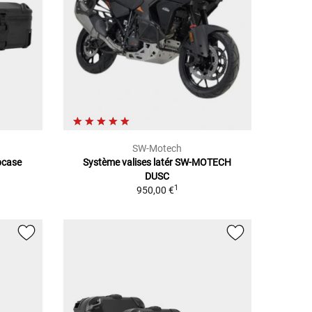
SW-Motech
pcase
Système valises latér SW-MOTECH
DUSC
1
950,00 €