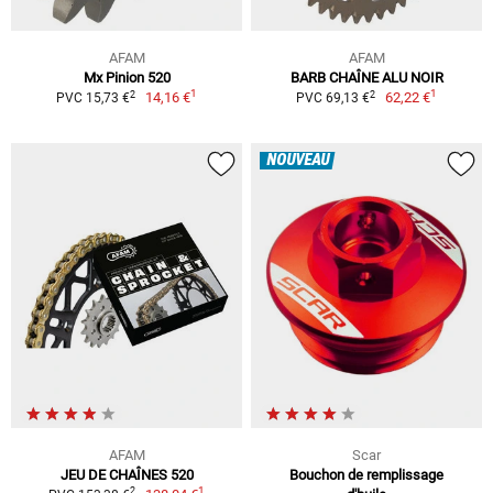
AFAM
AFAM
Mx Pinion 520
BARB CHAÎNE ALU NOIR
1
1
2
2
14,16 €
62,22 €
PVC 15,73 €
PVC 69,13 €
NOUVEAU
AFAM
Scar
JEU DE CHAÎNES 520
Bouchon de remplissage
1
2