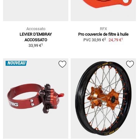
Accossato
RFX
LEVIER D'EMBRAY
Pro couvercle de filtre à huile
1
2
ACCOSSATO
24,79 €
PVC 30,99 €
1
33,99 €
NOUVEAU