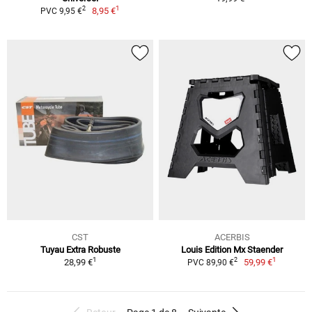
1
2
8,95 €
PVC 9,95 €
CST
ACERBIS
Tuyau Extra Robuste
Louis Edition Mx Staender
1
1
2
28,99 €
59,99 €
PVC 89,90 €