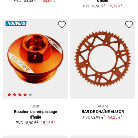
138,04 €
d'huile
PVC 153,38 €
1
2
15,12 €
PVC 18,90 €
NOUVEAU
Scar
AFAM
Bouchon de remplissage
BAR DE CHAÎNE ALU OR
1
2
d'huile
54,25 €
PVC 62,99 €
1
2
15,12 €
PVC 18,90 €