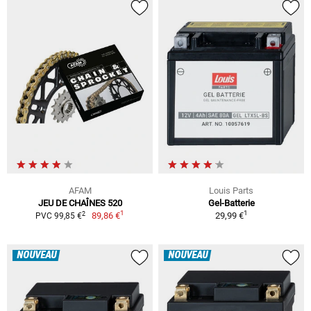
AFAM
Louis Parts
JEU DE CHAÎNES 520
Gel-Batterie
1
1
2
89,86 €
29,99 €
PVC 99,85 €
NOUVEAU
NOUVEAU