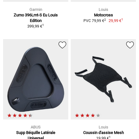
Garmin
Louis
Zumo 396Lmt-S Eu Louis
Motocross
1
2
Edition
29,99 €
PVC 79,99 €
1
399,99 €
ABUS
Louis
Supp Béquille Latérale
Coussin d'assise Mesh
1
Universel
19,99 €