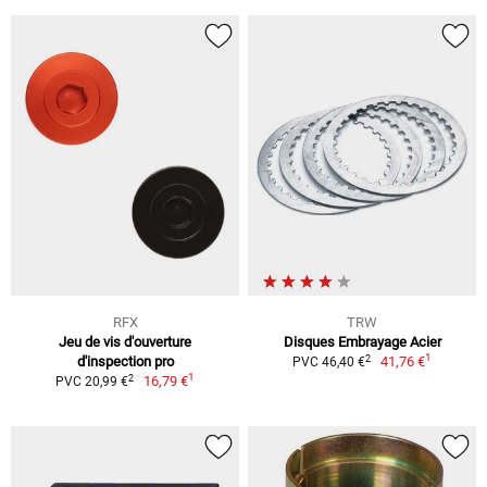
RFX
TRW
Jeu de vis d'ouverture
Disques Embrayage Acier
1
2
d'inspection pro
41,76 €
PVC 46,40 €
1
2
16,79 €
PVC 20,99 €