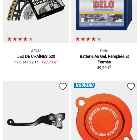
AFAM
Delo
JEU DE CHAÎNES 520
Batterie Au Gel, Rempliée Et
1
2
127,73 €
Fermée
PVC 141,92 €
1
49,99 €
NOUVEAU