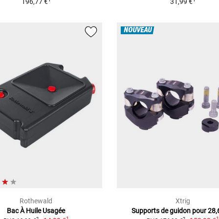
196,77 €
31,99 €
NOUVEAU
Rothewald
Xtrig
Bac À Huile Usagée
Supports de guidon pour 28
1