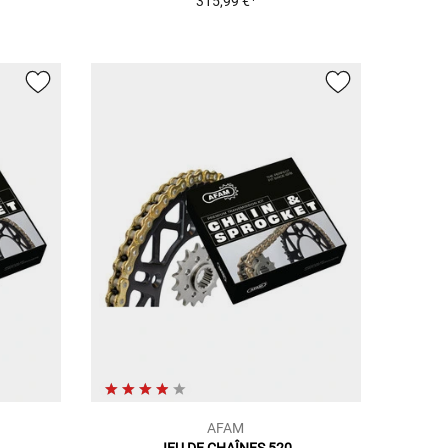
315,99 €
AFAM
JEU DE CHAÎNES 520