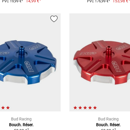
14,99 €
153,98 €
2
2
PVC 19,99 €
PVC 176,99 €
Bud Racing
Bud Racing
Bouch. Réser.
Bouch. Réser.
1
1