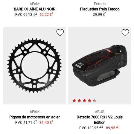
AFAM
Ferodo
BARB CHAÎNE ALU NOIR
Plaquettes frein Ferodo
1
1
2
62,22 €
29,99 €
PVC 69,13 €
AFAM
ABUS
Pignon de motocross en acier
Detecto 7000 RS1 V2 Louis
1
2
31,40 €
Edition
PVC 41,71 €
1
2
89,95 €
PVC 139,95 €