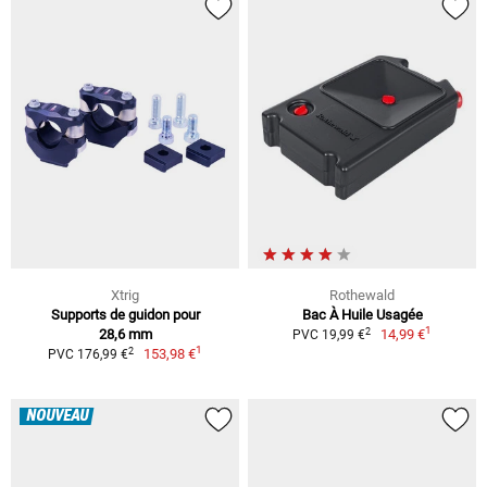
Xtrig
Rothewald
Supports de guidon pour
Bac À Huile Usagée
1
2
28,6 mm
14,99 €
PVC 19,99 €
1
2
153,98 €
PVC 176,99 €
NOUVEAU