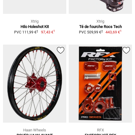
Xtrig
Xtrig
Hilo Holeshot Kit
Té de fourche Rocs Tech
1
1
2
2
97,43 €
443,69 €
PVC 111,99 €
PVC 509,99 €
Haan Wheels
RFX