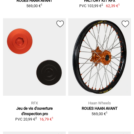
ROUES HAAN AVANT
FACTORY KIT RFX
1
1
2
569,00 €
62,39 €
PVC 103,99 €
RFX
Haan Wheels
Jeu de vis d'ouverture
ROUES HAAN AVANT
1
d'inspection pro
569,00 €
1
2
16,79 €
PVC 20,99 €