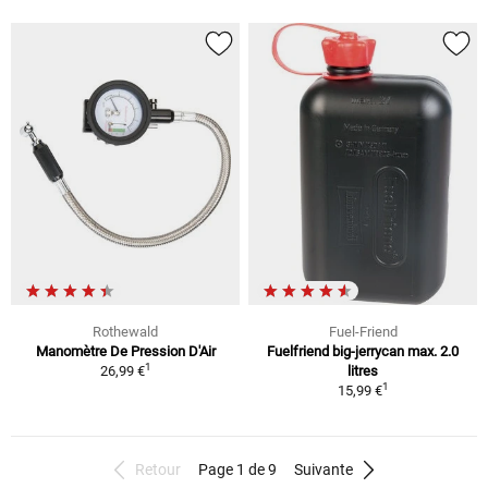
Rothewald
Fuel-Friend
Manomètre De Pression D'Air
Fuelfriend big-jerrycan max. 2.0
1
26,99 €
litres
1
15,99 €
Retour
Page 1 de 9
Suivante