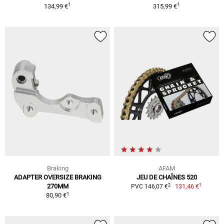
1
1
134,99 €
315,99 €
Braking
AFAM
ADAPTER OVERSIZE BRAKING
JEU DE CHAÎNES 520
1
2
270MM
131,46 €
PVC 146,07 €
1
80,90 €