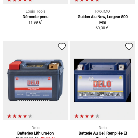
Louis Tools
RAXIMO
Démonte-pneu
Guidon Alu New, Largeur 800
1
11,99 €
Mm
1
69,00 €
Delo
Delo
Batteries Lithium-Ion
Batterie Au Gel, Rempliée Et
1
2