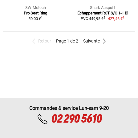
SW-Motech
Shark Auspuff
Pro Seat Ring
Échappement RCT S/O 1-1 Bl
1
1
2
50,00 €
427,46 €
PVC 449,95 €
Retour
Page 1 de 2
Suivante
Commandes & service Lun-sam 9-20
02 290 5610