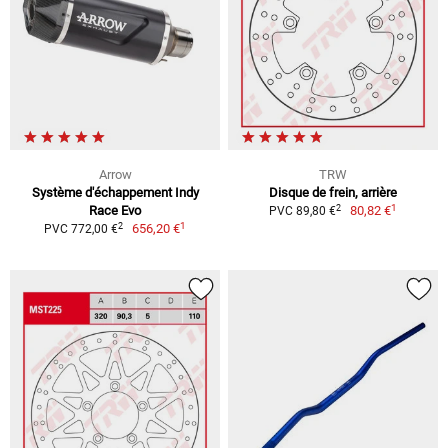
Arrow
TRW
Système d'échappement Indy
Disque de frein, arrière
1
2
Race Evo
80,82 €
PVC 89,80 €
1
2
656,20 €
PVC 772,00 €