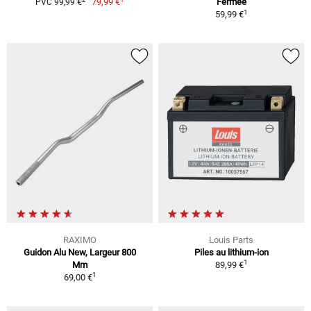
79,99 €
Fermée
PVC 99,99 €
1
59,99 €
RAXIMO
Louis Parts
Guidon Alu New, Largeur 800
Piles au lithium-ion
1
Mm
89,99 €
1
69,00 €