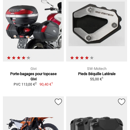
Givi
SW-Motech
Porte-bagages pour topcase
Pieds Béquille Latérale
1
Givi
55,00 €
1
2
90,40 €
PVC 113,00 €