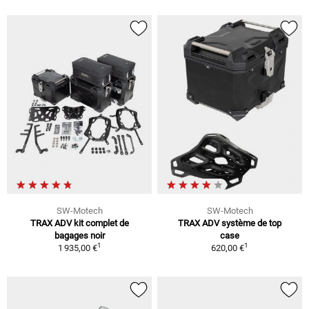
SW-Motech
SW-Motech
TRAX ADV kit complet de
TRAX ADV système de top
bagages noir
case
1
1
1 935,00 €
620,00 €