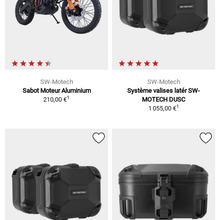
SW-Motech
SW-Motech
Sabot Moteur Aluminium
Système valises latér SW-
1
210,00 €
MOTECH DUSC
1
1 055,00 €