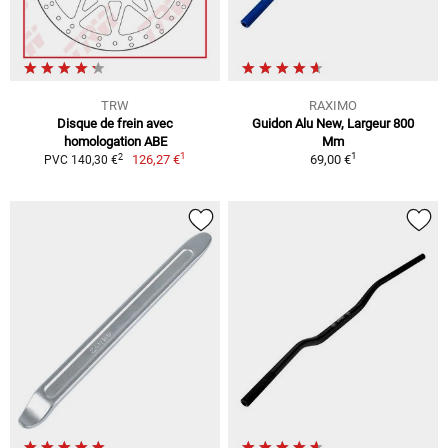
TRW
RAXIMO
Disque de frein avec
Guidon Alu New, Largeur 800
homologation ABE
Mm
1
1
2
126,27 €
69,00 €
PVC 140,30 €