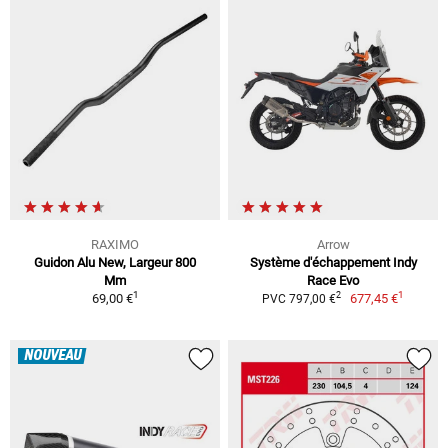
RAXIMO
Arrow
Guidon Alu New, Largeur 800
Système d'échappement Indy
Mm
Race Evo
1
1
2
69,00 €
677,45 €
PVC 797,00 €
NOUVEAU