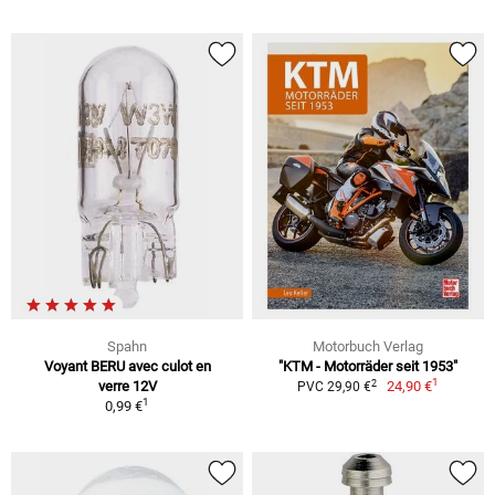
Spahn
Motorbuch Verlag
Voyant BERU avec culot en
"KTM - Motorräder seit 1953"
1
2
verre 12V
24,90 €
PVC 29,90 €
1
0,99 €