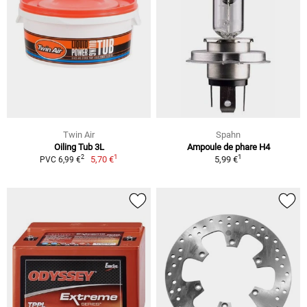
Twin Air
Spahn
Oiling Tub 3L
Ampoule de phare H4
1
1
2
5,70 €
5,99 €
PVC 6,99 €