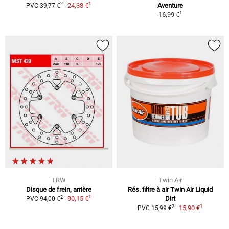
1
2
24,38 €
Aventure
PVC 39,77 €
1
16,99 €
TRW
Twin Air
Disque de frein, arrière
Rés. filtre à air Twin Air Liquid
1
2
90,15 €
Dirt
PVC 94,00 €
1
2
15,90 €
PVC 15,99 €