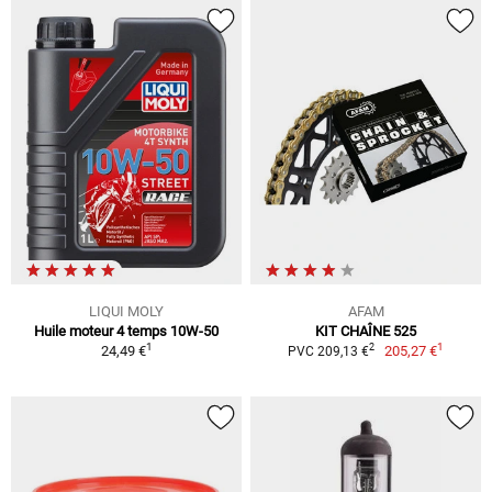
LIQUI MOLY
AFAM
Huile moteur 4 temps 10W-50
KIT CHAÎNE 525
1
1
2
24,49 €
205,27 €
PVC 209,13 €