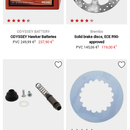
ODYSSEY BATTERY
Brembo
ODYSSEY Hawker Batteries
Solid brake discs, ECE R90-
1
2
237,90 €
approved
PVC 249,99 €
1
2
119,00 €
PVC 145,06 €