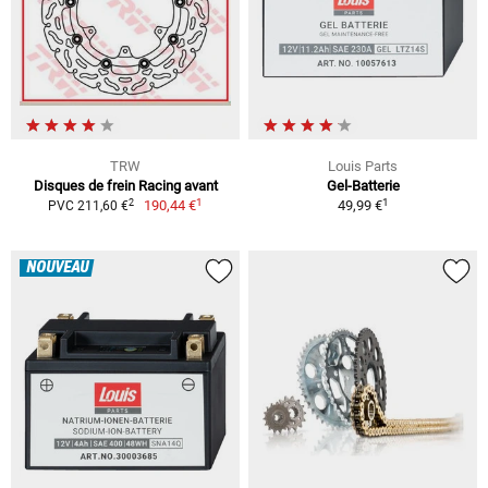
TRW
Louis Parts
Disques de frein Racing avant
Gel-Batterie
1
1
2
190,44 €
49,99 €
PVC 211,60 €
NOUVEAU