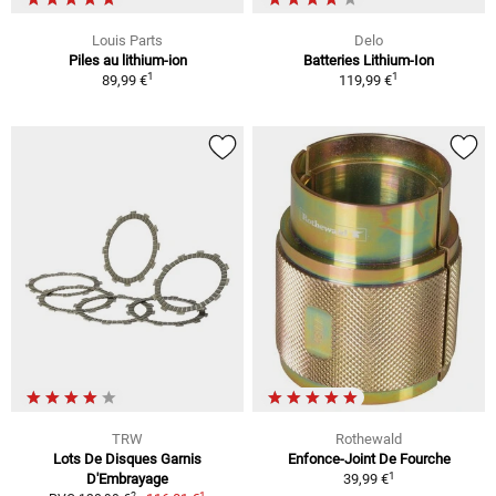
Louis Parts
Delo
Piles au lithium-ion
Batteries Lithium-Ion
1
1
89,99 €
119,99 €
TRW
Rothewald
Lots De Disques Garnis
Enfonce-Joint De Fourche
1
D'Embrayage
39,99 €
1
2