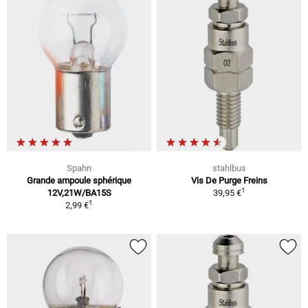
Spahn
stahlbus
Grande ampoule sphérique
Vis De Purge Freins
1
12V,21W/BA15S
39,95 €
1
2,99 €