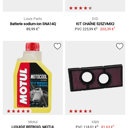
Louis Parts
DID
Batterie sodium-ion SNA14Q
KIT CHAÎNE 525ZVMX2
1
1
2
89,99 €
203,39 €
PVC 225,99 €
Motul
K&N
1
2
LIQUIDE REFROID. MOTUL
81,63 €
PVC 118,01 €