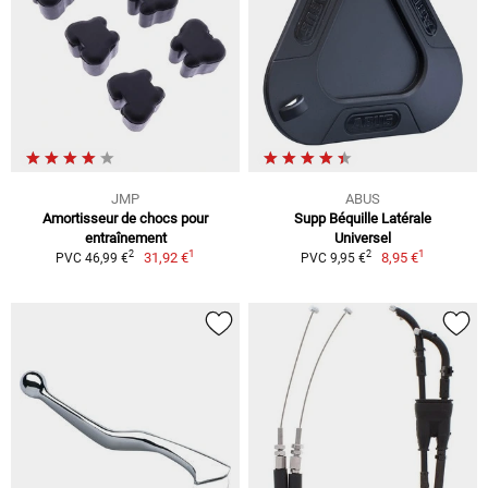
JMP
ABUS
Amortisseur de chocs pour
Supp Béquille Latérale
entraînement
Universel
1
1
2
2
31,92 €
8,95 €
PVC 46,99 €
PVC 9,95 €