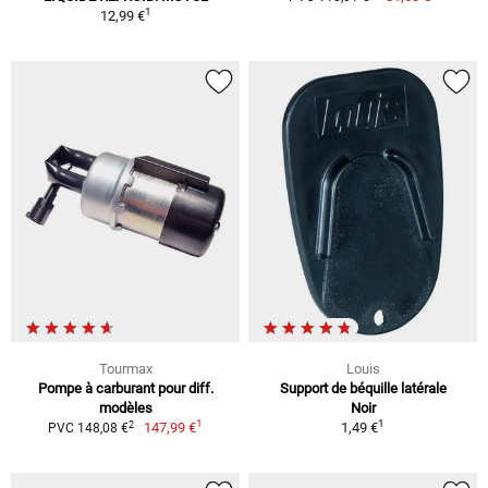
1
12,99 €
Tourmax
Louis
Pompe à carburant pour diff.
Support de béquille latérale
modèles
Noir
1
1
2
147,99 €
1,49 €
PVC 148,08 €