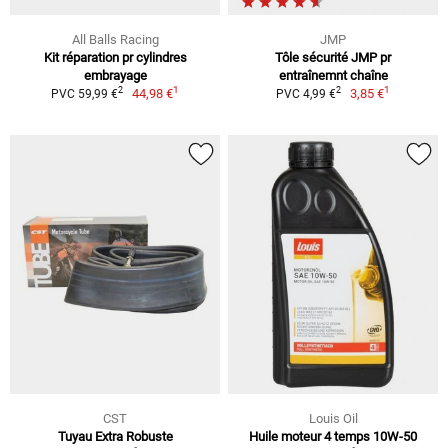
All Balls Racing
JMP
Kit réparation pr cylindres
Tôle sécurité JMP pr
embrayage
entraînemnt chaîne
1
1
2
2
44,98 €
3,85 €
PVC 59,99 €
PVC 4,99 €
CST
Louis Oil
Tuyau Extra Robuste
Huile moteur 4 temps 10W-50