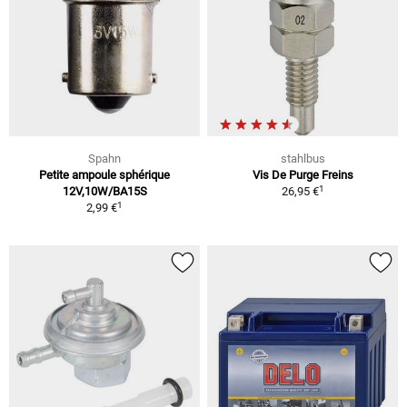
Spahn
stahlbus
Petite ampoule sphérique
Vis De Purge Freins
1
12V,10W/BA15S
26,95 €
1
2,99 €