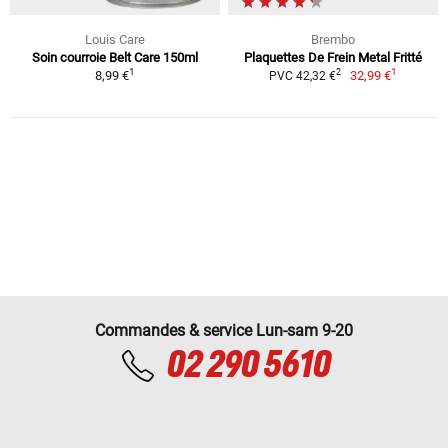
Louis Care
Brembo
Soin courroie Belt Care 150ml
Plaquettes De Frein Metal Fritté
1
1
2
8,99 €
32,99 €
PVC 42,32 €
Commandes & service Lun-sam 9-20
02 290 5610