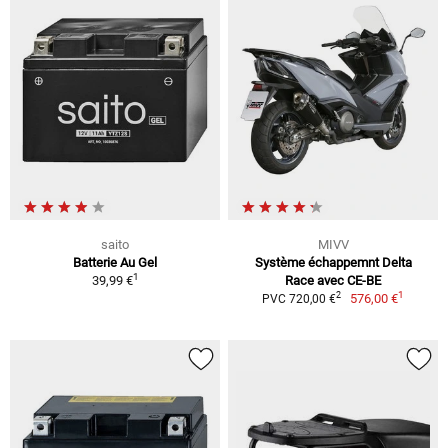
saito
MIVV
Batterie Au Gel
Système échappemnt Delta
1
39,99 €
Race avec CE-BE
1
2
576,00 €
PVC 720,00 €