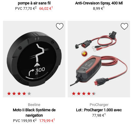
pompe à air sans fil
Anti-Crevaison Spray, 400 Ml
1
1
2
66,02 €
8,99 €
PVC 77,70 €
Beeline
ProCharger
Moto Ii Black Système de
Lot : ProCharger 1.000 avec
1
navigation
77,98 €
1
2
179,99 €
PVC 199,99 €