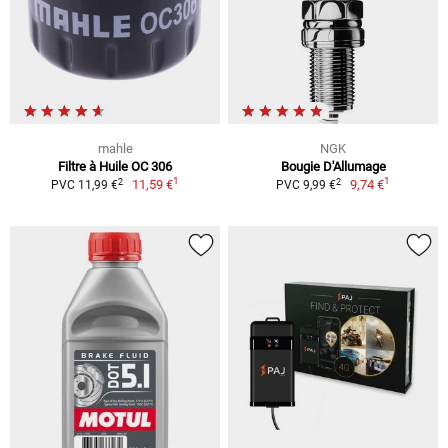
mahle
NGK
Filtre à Huile OC 306
Bougie D'Allumage
1
1
2
2
11,59 €
9,74 €
PVC 11,99 €
PVC 9,99 €