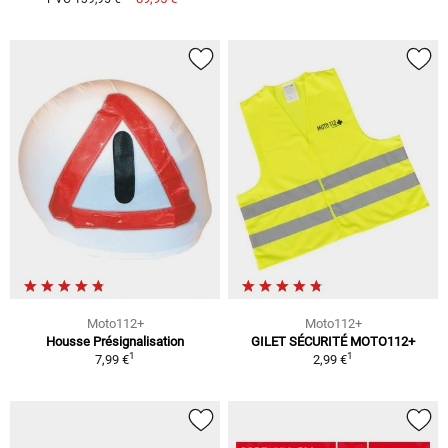
Moto112+
Moto112+
Housse Présignalisation
GILET SÉCURITÉ MOTO112+
1
1
7,99 €
2,99 €