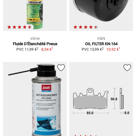
slime
K&N
Fluide D'Étanchéité Pneus
OIL FILTER KN-164
1
1
2
2
8,54 €
10,92 €
PVC 11,99 €
PVC 13,99 €