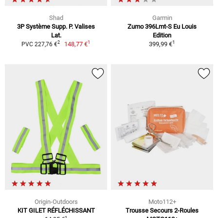
Shad
Garmin
3P Système Supp. P. Valises
Zumo 396Lmt-S Eu Louis
Lat.
Edition
1
1
2
148,77 €
399,99 €
PVC 227,76 €
Origin-Outdoors
Moto112+
KIT GILET RÉFLÉCHISSANT
Trousse Secours 2-Roules
1