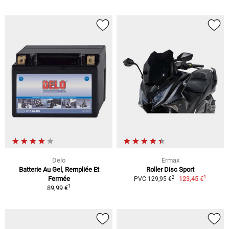
Delo
Ermax
Batterie Au Gel, Rempliée Et
Roller Disc Sport
1
2
Fermée
123,45 €
PVC 129,95 €
1
89,99 €