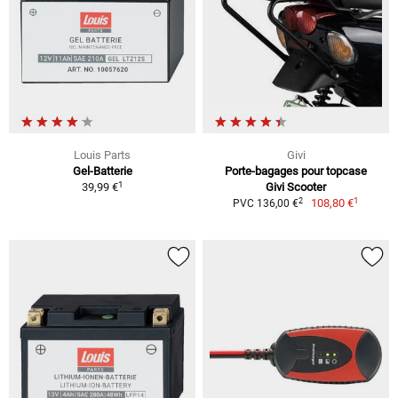
Louis Parts
Givi
Gel-Batterie
Porte-bagages pour topcase
1
39,99 €
Givi Scooter
1
2
108,80 €
PVC 136,00 €