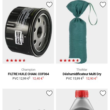
Champion
ThoMar
FILTRE HUILE CHAM. COF064
Déshumidificateur Multi Dry
1
1
2
2
12,40 €
12,90 €
PVC 12,99 €
PVC 15,99 €