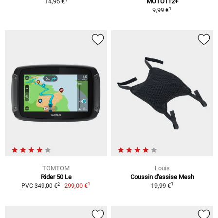
14,95 €
MOTO112+
1
9,99 €
TOMTOM
Louis
Rider 50 Le
Coussin d'assise Mesh
1
1
2
299,00 €
19,99 €
PVC 349,00 €