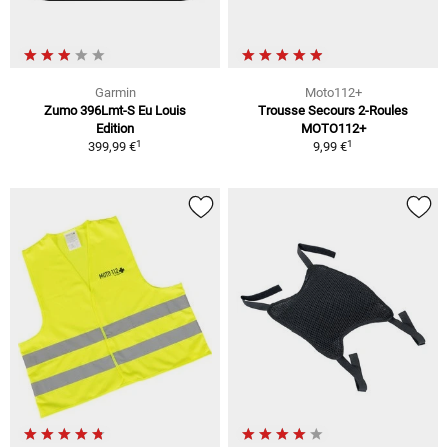
Garmin
Moto112+
Zumo 396Lmt-S Eu Louis
Trousse Secours 2-Roules
Edition
MOTO112+
1
1
399,99 €
9,99 €