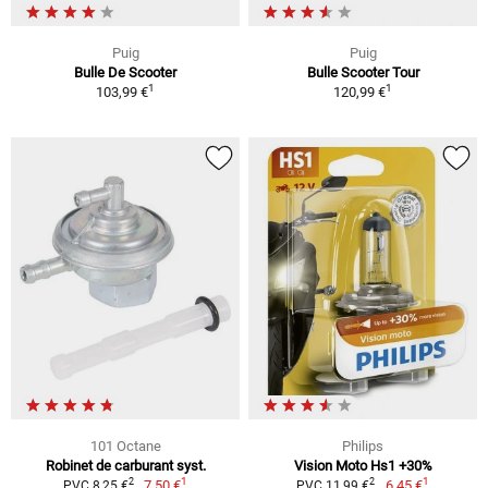
Puig
Puig
Bulle De Scooter
Bulle Scooter Tour
1
1
103,99 €
120,99 €
101 Octane
Philips
Robinet de carburant syst.
Vision Moto Hs1 +30%
1
1
2
2
7,50 €
6,45 €
PVC 8,25 €
PVC 11,99 €