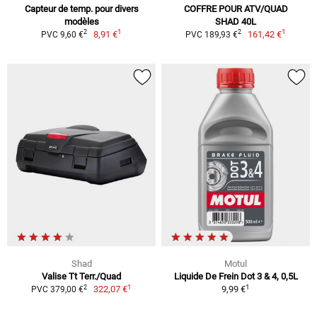
Capteur de temp. pour divers
COFFRE POUR ATV/QUAD
modèles
SHAD 40L
1
1
2
2
8,91 €
161,42 €
PVC 9,60 €
PVC 189,93 €
Shad
Motul
Valise Tt Terr./Quad
Liquide De Frein Dot 3 & 4, 0,5L
1
1
2
322,07 €
9,99 €
PVC 379,00 €