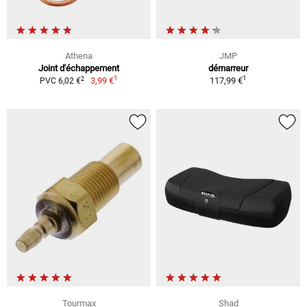
Athena
JMP
Joint d'échappement
démarreur
1
1
2
3,99 €
117,99 €
PVC 6,02 €
Tourmax
Shad