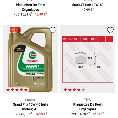
TRW
Motul
Plaquettes De Frein
5000 4T Sae 10W-40
1
Organiques
49,99 €
1
2
12,49 €
PVC 16,31 €
Castrol
TRW
Grand Prix 10W-40 huile
Plaquettes De Frein
moteur, 4 L
Organiques
1
1
2
2
34,99 €
12,61 €
PVC 49,99 €
PVC 14,78 €