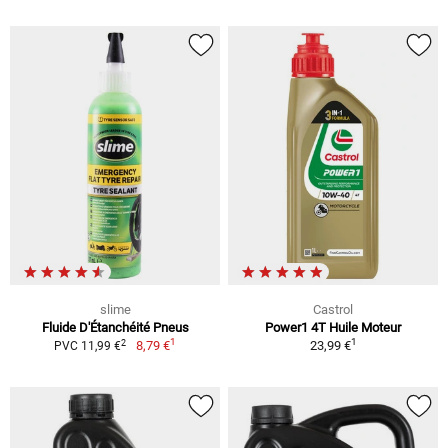
slime
Castrol
Fluide D'Étanchéité Pneus
Power1 4T Huile Moteur
1
1
2
8,79 €
23,99 €
PVC 11,99 €