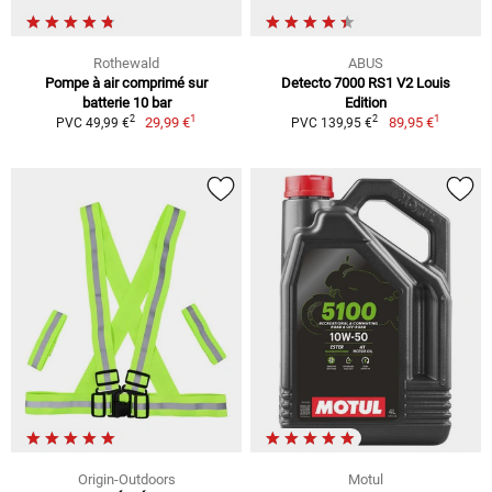
Rothewald
ABUS
Pompe à air comprimé sur
Detecto 7000 RS1 V2 Louis
batterie 10 bar
Edition
1
1
2
2
29,99 €
89,95 €
PVC 49,99 €
PVC 139,95 €
Origin-Outdoors
Motul