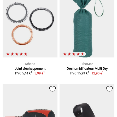
Athena
ThoMar
Joint d'échappement
Déshumidificateur Multi Dry
1
1
2
2
3,99 €
12,90 €
PVC 5,44 €
PVC 15,99 €