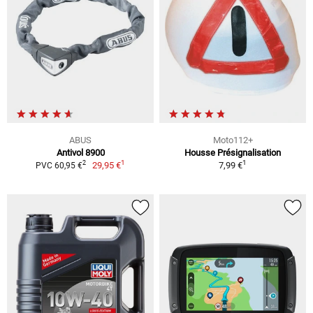
ABUS
Moto112+
Antivol 8900
Housse Présignalisation
1
1
2
29,95 €
7,99 €
PVC 60,95 €