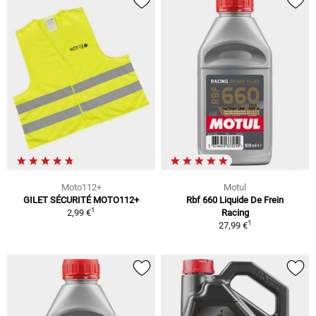
Moto112+
Motul
GILET SÉCURITÉ MOTO112+
Rbf 660 Liquide De Frein
1
2,99 €
Racing
1
27,99 €