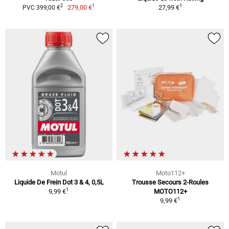
1
1
2
279,00 €
27,99 €
PVC 399,00 €
Motul
Moto112+
Liquide De Frein Dot 3 & 4, 0,5L
Trousse Secours 2-Roules
1
9,99 €
MOTO112+
1
9,99 €