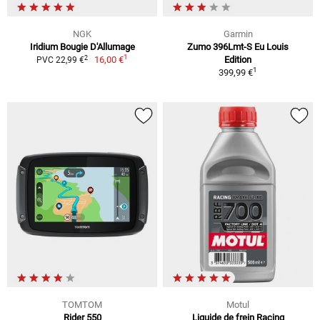
NGK
Garmin
Iridium Bougie D'Allumage
Zumo 396Lmt-S Eu Louis
1
2
16,00 €
Edition
PVC 22,99 €
1
399,99 €
TOMTOM
Motul
Rider 550
Liquide de frein Racing