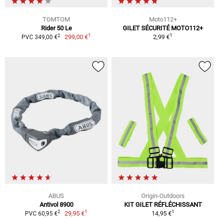
TOMTOM
Moto112+
Rider 50 Le
GILET SÉCURITÉ MOTO112+
1
1
2
299,00 €
2,99 €
PVC 349,00 €
ABUS
Origin-Outdoors
Antivol 8900
KIT GILET RÉFLÉCHISSANT
1
1
2
29,95 €
14,95 €
PVC 60,95 €