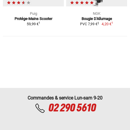
Puig
NGK
Protége-Mains Scooter
Bougie D'Allumage
1
1
2
59,99 €
4,20 €
PVC 7,99 €
Commandes & service Lun-sam 9-20
02 290 5610