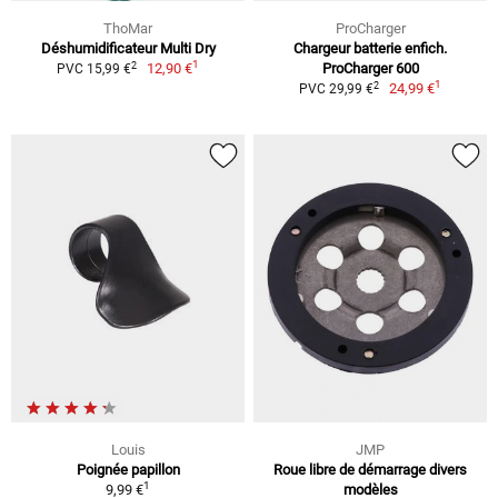
ThoMar
ProCharger
Déshumidificateur Multi Dry
Chargeur batterie enfich.
1
2
12,90 €
ProCharger 600
PVC 15,99 €
1
2
24,99 €
PVC 29,99 €
Louis
JMP
Poignée papillon
Roue libre de démarrage divers
1
9,99 €
modèles