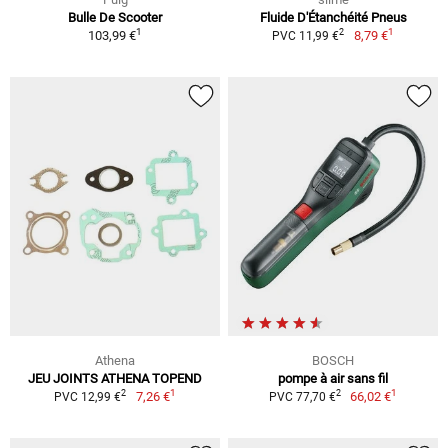
Bulle De Scooter
Fluide D'Étanchéité Pneus
1
1
2
103,99 €
8,79 €
PVC 11,99 €
Athena
BOSCH
JEU JOINTS ATHENA TOPEND
pompe à air sans fil
1
1
2
2
7,26 €
66,02 €
PVC 12,99 €
PVC 77,70 €