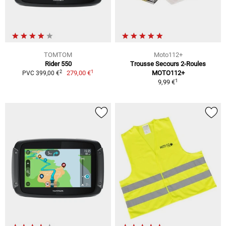
TOMTOM
Moto112+
Rider 550
Trousse Secours 2-Roules
1
2
279,00 €
MOTO112+
PVC 399,00 €
1
9,99 €