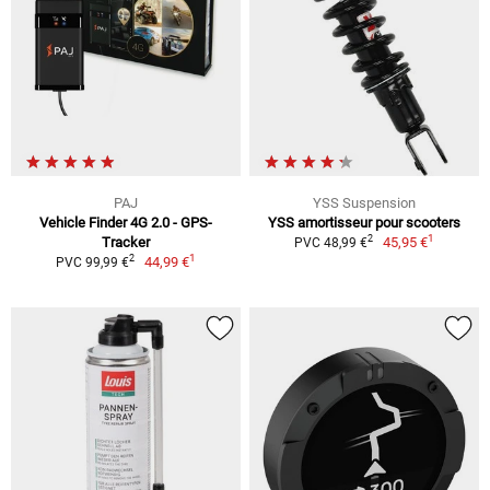
PAJ
YSS Suspension
Vehicle Finder 4G 2.0 - GPS-
YSS amortisseur pour scooters
1
2
Tracker
45,95 €
PVC 48,99 €
1
2
44,99 €
PVC 99,99 €