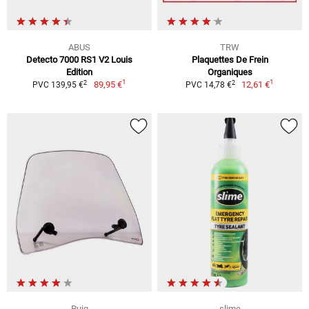
ABUS
TRW
Detecto 7000 RS1 V2 Louis
Plaquettes De Frein
Edition
Organiques
1
1
2
2
89,95 €
12,61 €
PVC 139,95 €
PVC 14,78 €
Puig
slime